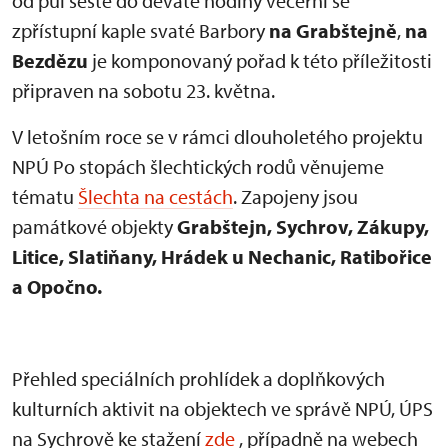
od půl šesté do deváté hodiny večerní se
zpřístupní kaple svaté Barbory
na Grabštejně
,
na
Bezdězu
je komponovaný pořad k této příležitosti
připraven na sobotu 23. května.
V letošním roce se v rámci dlouholetého projektu
NPÚ Po stopách šlechtických rodů věnujeme
tématu
Šlechta na cestách
. Zapojeny jsou
památkové objekty
Grabštejn, Sychrov, Zákupy,
Litice, Slatiňany, Hrádek u Nechanic, Ratibořice
a Opočno.
Přehled speciálních prohlídek a doplňkových
kulturních aktivit na objektech ve správě NPÚ, ÚPS
na Sychrově ke stažení
zde
, případně na webech