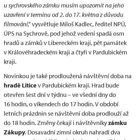
u sychrovského zámku musím upozornit na jeho
uzavření v termínu od 2. do 17. května z důvodu
filmování
,“ vysvětluje Miloš Kadlec, ředitel NPÚ,
ÚPS na Sychrově, pod jehož vedení spadá osm
hradů a zámků v Libereckém kraji, pět památek
v Královéhradeckém kraji a čtyři v Pardubickém
kraji.
Novinkou je také prodloužená návštěvní doba na
hradě Litice
v Pardubickém kraji. Hrad bude
otevřen šest dní v týdnu – ve všední dny do
16 hodin, o víkendech do 17 hodin. V období
letních prázdnin se návštěvní doba prodlouží až
do 18 hodin. Změny čekají i návštěvníky
zámku
Zákupy
. Dosavadní zimní okruh nahradí dva