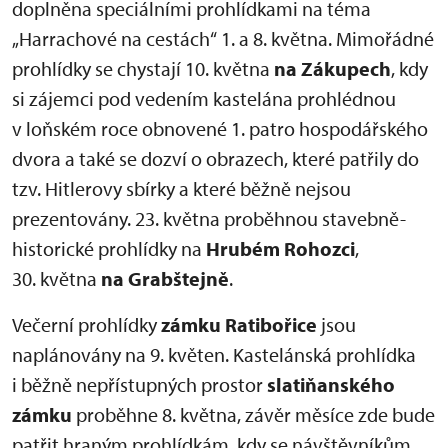
doplněna speciálními prohlídkami na téma
„Harrachové na cestách“ 1. a 8. května. Mimořádné
prohlídky se chystají 10. května
na Zákupech
, kdy
si zájemci pod vedením kastelána prohlédnou
v loňském roce obnovené 1. patro hospodářského
dvora a také se dozví o obrazech, které patřily do
tzv. Hitlerovy sbírky a které běžně nejsou
prezentovány. 23. května proběhnou stavebně-
historické prohlídky na
Hrubém Rohozci
,
30. května
na Grabštejně
.
Večerní prohlídky
zámku Ratibořice
jsou
naplánovány na 9. květen. Kastelánská prohlídka
i běžně nepřístupných prostor
slatiňanského
zámku
proběhne 8. května, závěr měsíce zde bude
patřit hraným prohlídkám, kdy se návštěvníkům