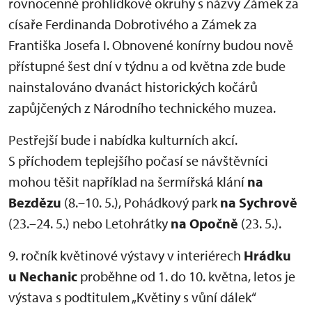
rovnocenné prohlídkové okruhy s názvy Zámek za
císaře Ferdinanda Dobrotivého a Zámek za
Františka Josefa I. Obnovené konírny budou nově
přístupné šest dní v týdnu a od května zde bude
nainstalováno dvanáct historických kočárů
zapůjčených z Národního technického muzea.
Pestřejší bude i nabídka kulturních akcí.
S příchodem teplejšího počasí se návštěvníci
mohou těšit například na šermířská klání
na
Bezdězu
(8.–10. 5.), Pohádkový park
na Sychrově
(23.–24. 5.) nebo Letohrátky
na Opočně
(23. 5.).
9. ročník květinové výstavy v interiérech
Hrádku
u Nechanic
proběhne od 1. do 10. května, letos je
výstava s podtitulem „Květiny s vůní dálek“