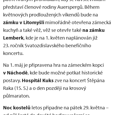
představí členové rodiny Auerspergů. Během
květnových prodloužených víkendů bude na
zámku v Litomyšli
mimořádně otevřena zámecká
kuchyň a také věž, věž se otevře také
na zámku
Lemberk
, kde je na 1. květen naplánován již
23. ročník Svatozdislavského benefičního
koncertu.
Na 1. máj je připravena hra na zámeckém kopci
v Náchodě
, kde bude možné potkat historické
postavy.
Hospitál Kuks
zve na koncert Štěpána
Raka (15. 5.) a o den později na krosový
půlmaraton.
Noc kostelů
letos připadne na pátek 29. května –