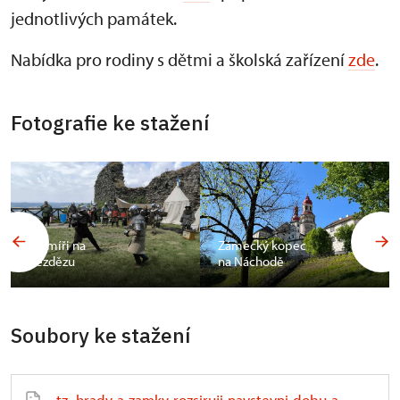
jednotlivých památek.
Nabídka pro rodiny s dětmi a školská zařízení
zde
.
Fotografie ke stažení
Šermíři na
Zámecký kopec
Bezdězu
na Náchodě
Soubory ke stažení
tz_hrady-a-zamky-rozsiruji-navstevni-dobu-a-