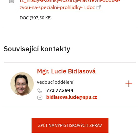
zvou-na-specialni-prohlidky-1.doc
DOC (307,50 KB)
Související kontakty
Mgr. Lucie Bidlasová
vedoucí oddělení
773 775 944
bidlasova.lucie@npu.cz
ÚPS na Sychrově
Zámecký park 1/, Slatiňany
ZPĚT NA VÝPIS TISKOVÝCH ZPRÁV