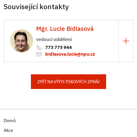
Související kontakty
Mgr. Lucie Bidlasová
vedoucí oddělení
773 775 944
bidlasova.lucie@npu.cz
ÚPS na Sychrově
Zámecký park 1/, Slatiňany
ZPĚT NA VÝPIS TISKOVÝCH ZPRÁV
Domů
Akce