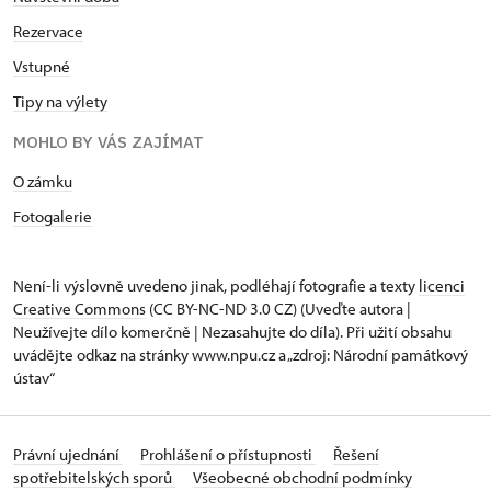
Rezervace
Vstupné
Tipy na výlety
MOHLO BY VÁS ZAJÍMAT
O zámku
Fotogalerie
Není-li výslovně uvedeno jinak, podléhají fotografie a texty
licenci
Creative Commons
(CC BY-NC-ND 3.0 CZ) (Uveďte autora |
Neužívejte dílo komerčně | Nezasahujte do díla). Při užití obsahu
uvádějte odkaz na stránky www.npu.cz a „zdroj: Národní památkový
ústav“
Právní ujednání
Prohlášení o přístupnosti
Řešení
spotřebitelských sporů
Všeobecné obchodní podmínky