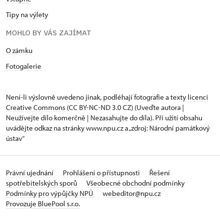
Tipy na výlety
MOHLO BY VÁS ZAJÍMAT
O zámku
Fotogalerie
Není-li výslovně uvedeno jinak, podléhají fotografie a texty
licenci
Creative Commons
(CC BY-NC-ND 3.0 CZ) (Uveďte autora |
Neužívejte dílo komerčně | Nezasahujte do díla). Při užití obsahu
uvádějte odkaz na stránky www.npu.cz a „zdroj: Národní památkový
ústav“
Právní ujednání
Prohlášení o přístupnosti
Řešení
spotřebitelských sporů
Všeobecné obchodní podmínky
Podmínky pro výpůjčky NPÚ
webeditor@npu.cz
Provozuje BluePool s.r.o.