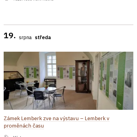
19.
srpna
středa
Zámek Lemberk zve na výstavu – Lemberk v
proměnách času