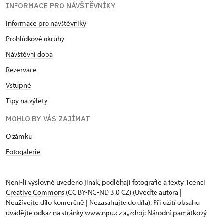
INFORMACE PRO NÁVŠTĚVNÍKY
Informace pro návštěvníky
Prohlídkové okruhy
Návštěvní doba
Rezervace
Vstupné
Tipy na výlety
MOHLO BY VÁS ZAJÍMAT
O zámku
Fotogalerie
Není-li výslovně uvedeno jinak, podléhají fotografie a texty
licenci
Creative Commons
(CC BY-NC-ND 3.0 CZ) (Uveďte autora |
Neužívejte dílo komerčně | Nezasahujte do díla). Při užití obsahu
uvádějte odkaz na stránky www.npu.cz a „zdroj: Národní památkový