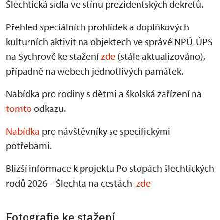
Šlechtická sídla ve stínu prezidentských dekretů.
Přehled speciálních prohlídek a doplňkových
kulturních aktivit na objektech ve správě NPÚ, ÚPS
na Sychrově ke stažení
zde
(stále aktualizováno),
případně na webech jednotlivých památek.
Nabídka pro rodiny s dětmi a školská zařízení na
tomto
odkazu.
Nabídka
pro návštěvníky se specifickými
potřebami.
Bližší informace k projektu Po stopách šlechtických
rodů 2026 – Šlechta na cestách
zde
Fotografie ke stažení