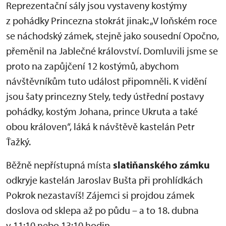
Reprezentační sály jsou vystaveny kostýmy
z pohádky Princezna stokrát jinak: „V loňském roce
se náchodský zámek, stejně jako sousední Opočno,
přeměnil na Jablečné království. Domluvili jsme se
proto na zapůjčení 12 kostýmů, abychom
návštěvníkům tuto událost připomněli. K vidění
jsou šaty princezny Stely, tedy ústřední postavy
pohádky, kostým Johana, prince Ukruta a také
obou královen“, láká k návštěvě kastelán Petr
Ťažký.
Běžně nepřístupná místa
slatiňanského zámku
odkryje kastelán Jaroslav Bušta při prohlídkách
Pokrok nezastavíš! Zájemci si projdou zámek
doslova od sklepa až po půdu – a to 18. dubna
v 11:10 nebo 13:10 hodin.