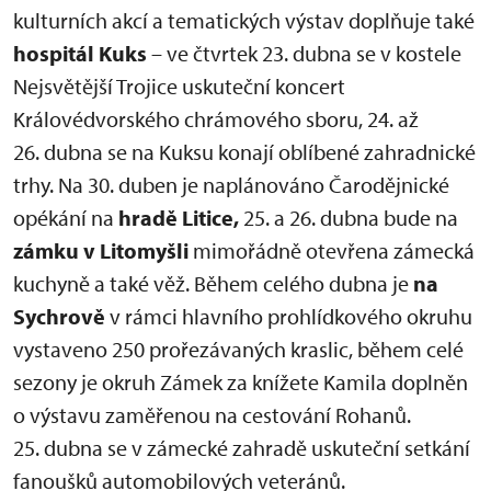
kulturních akcí a tematických výstav doplňuje také
hospitál Kuks
– ve čtvrtek 23. dubna se v kostele
Nejsvětější Trojice uskuteční koncert
Královédvorského chrámového sboru, 24. až
26. dubna se na Kuksu konají oblíbené zahradnické
trhy. Na 30. duben je naplánováno Čarodějnické
opékání na
hradě Litice,
25. a 26. dubna bude na
zámku v Litomyšli
mimořádně otevřena zámecká
kuchyně a také věž. Během celého dubna je
na
Sychrově
v rámci hlavního prohlídkového okruhu
vystaveno 250 prořezávaných kraslic, během celé
sezony je okruh Zámek za knížete Kamila doplněn
o výstavu zaměřenou na cestování Rohanů.
25. dubna se v zámecké zahradě uskuteční setkání
fanoušků automobilových veteránů.