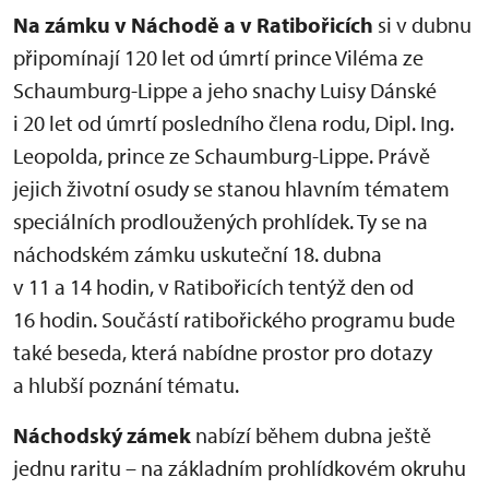
Na zámku v Náchodě a v Ratibořicích
si v dubnu
připomínají 120 let od úmrtí prince Viléma ze
Schaumburg-Lippe a jeho snachy Luisy Dánské
i 20 let od úmrtí posledního člena rodu, Dipl. Ing.
Leopolda, prince ze Schaumburg-Lippe. Právě
jejich životní osudy se stanou hlavním tématem
speciálních prodloužených prohlídek. Ty se na
náchodském zámku uskuteční 18. dubna
v 11 a 14 hodin, v Ratibořicích tentýž den od
16 hodin. Součástí ratibořického programu bude
také beseda, která nabídne prostor pro dotazy
a hlubší poznání tématu.
Náchodský zámek
nabízí během dubna ještě
jednu raritu – na základním prohlídkovém okruhu