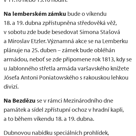
Na lemberském zámku
bude o víkendu
18. a 19. dubna zpřístupněna středověká věž,
v sobotu zde bude besedovat Simona Stašová
a Miroslav Etzler. Významná akce se na Lemberku
plánuje na 25. duben – zámek bude obléhán
armádou, neboť se zde připomene rok 1813, kdy se
u Jablonného střetla armáda varšavského knížete
Jósefa Antoni Poniatowského s rakouskou lehkou
divizí.
Na Bezdězu
se v rámci Mezinárodního dne
památek a sídel zpřístupní ochoz v hradní kapli,
a to během víkendu 18. a 19. dubna.
Dubnovou nabídku speciálních prohlídek,