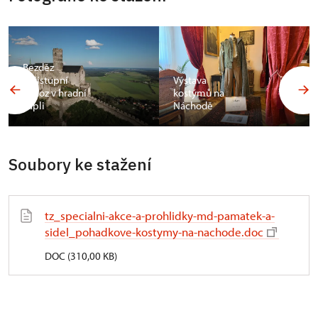
Bezděz
zpřístupní
Výstava
ochoz v hradní
kostýmů na
kapli
Náchodě
Soubory ke stažení
tz_specialni-akce-a-prohlidky-md-pamatek-a-
sidel_pohadkove-kostymy-na-nachode.doc
DOC (310,00 KB)