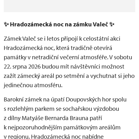
✨
Hradozámecká noc na zámku Valeč
✨
Zámek Valeč se i letos připojí k celostátní akci
Hradozámecká noc, která tradičně otevírá
památky v netradiční večerní atmosféře. V sobotu
22. srpna 2026 budou mít návštěvníci možnost
zažít zámecký areál po setmění a vychutnat si jeho
jedinečnou atmosféru.
Barokní zámek na úpatí Doupovských hor spolu
s rozlehlým parkem se sochařskou výzdobou
z dílny Matyáše Bernarda Brauna patří
k nejpozoruhodnějším památkovým areálům
v regionu. Hradozámecká noc nabídne