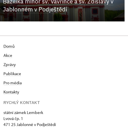
Bazilika minor sv. Vavřince a sv. Zdislavy v
Jablonném v Podještědí
Domů
Akce
Zprávy
Publikace
Pro média
Kontakty
RYCHLÝ KONTAKT
státní zámek Lemberk
Lvová čp. 1
471 25 Jablonné v Podještědí