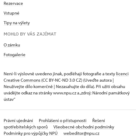
Rezervace
Vstupné
Tipy na výlety
MOHLO BY VÁS ZAJÍMAT
O zámku
Fotogalerie
Není-li výslovně uvedeno jinak, podléhají fotografie a texty
licenci
Creative Commons
(CC BY-NC-ND 3.0 CZ) (Uveďte autora |
Neužívejte dílo komerčně | Nezasahujte do díla). Při užití obsahu
uvádějte odkaz na stránky www.npu.cz a „zdroj: Národní památkový
ústav“
Právní ujednání
Prohlášení o přístupnosti
Řešení
spotřebitelských sporů
Všeobecné obchodní podmínky
Podmínky pro výpůjčky NPÚ
webeditor@npu.cz