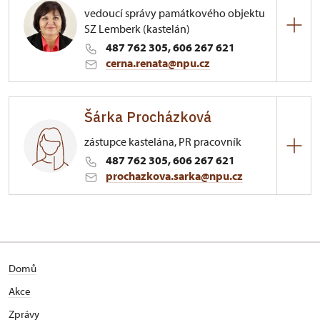
vedoucí správy památkového objektu
SZ Lemberk (kastelán)
487 762 305, 606 267 621
cerna.renata@npu.cz
Zámek Lemberk
Šárka Procházková
Lvová 1/, Lemberk
zástupce kastelána, PR pracovník
487 762 305, 606 267 621
prochazkova.sarka@npu.cz
Zámek Lemberk
Lvová 1/, Lemberk
případně k zastižení na erárním tel. čísle 723
Domů
944 322
Akce
Zprávy