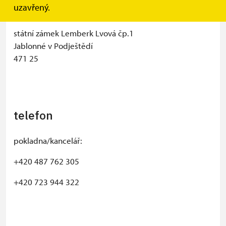
adresa
uzavřený.
státní zámek Lemberk Lvová čp.1
Jablonné v Podještědí
471 25
telefon
pokladna/kancelář:
+420 487 762 305
+420 723 944 322