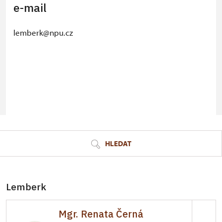
e-mail
lemberk@npu.cz
© Seznam.cz a.s. a další
HLEDAT
Lemberk
Mgr. Renata Černá