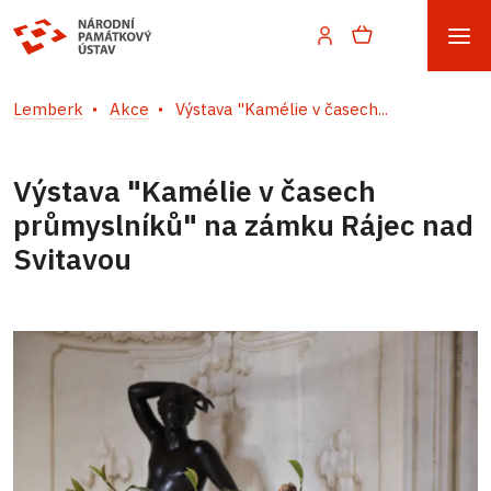
Lemberk
Akce
Výstava "Kamélie v časech...
Výstava "Kamélie v časech
průmyslníků" na zámku Rájec nad
Svitavou