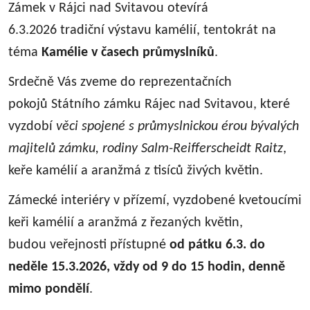
Zámek v Rájci nad Svitavou otevírá
6.3.2026 tradiční výstavu kamélií, tentokrát na
téma
Kamélie v časech průmyslníků
.
Srdečně Vás zveme do reprezentačních
pokojů Státního zámku Rájec nad Svitavou, které
vyzdobí
věci spojené s průmyslnickou érou bývalých
majitelů zámku, rodiny Salm-Reifferscheidt Raitz
,
keře kamélií a aranžmá z tisíců živých květin.
Zámecké interiéry v přízemí, vyzdobené kvetoucími
keři kamélií a aranžmá z řezaných květin,
budou veřejnosti přístupné
od pátku 6.3. do
neděle 15.3.2026, vždy od 9 do 15 hodin, denně
mimo pondělí
.