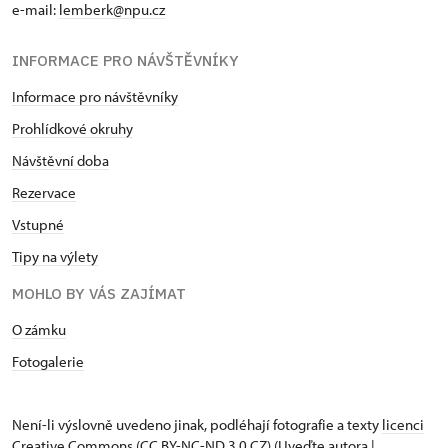
e-mail:
lemberk@npu.cz
INFORMACE PRO NÁVŠTĚVNÍKY
Informace pro návštěvníky
Prohlídkové okruhy
Návštěvní doba
Rezervace
Vstupné
Tipy na výlety
MOHLO BY VÁS ZAJÍMAT
O zámku
Fotogalerie
Není-li výslovně uvedeno jinak, podléhají fotografie a texty
licenci
Creative Commons
(CC BY-NC-ND 3.0 CZ) (Uveďte autora |