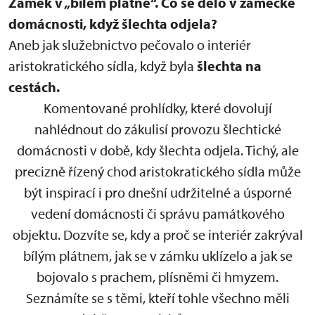
Zámek v „bílém plátně“.
Co se dělo v zámecké
domácnosti, když šlechta odjela?
Aneb jak služebnictvo pečovalo o interiér
aristokratického sídla, když byla
šlechta na
cestách.
Komentované prohlídky, které dovolují
nahlédnout do zákulisí provozu šlechtické
domácnosti v době, kdy šlechta odjela. Tichý, ale
precizně řízený chod aristokratického sídla může
být inspirací i pro dnešní udržitelné a úsporné
vedení domácnosti či správu památkového
objektu. Dozvíte se, kdy a proč se interiér zakrýval
bílým plátnem, jak se v zámku uklízelo a jak se
bojovalo s prachem, plísněmi či hmyzem.
Seznámíte se s těmi, kteří tohle všechno měli