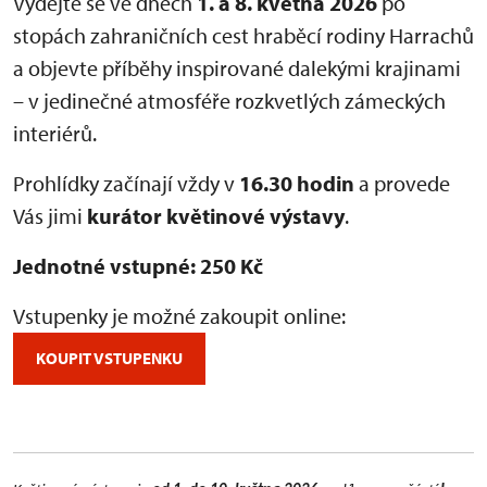
Vydejte se ve dnech
1. a 8. května 2026
po
stopách zahraničních cest hraběcí rodiny Harrachů
a objevte příběhy inspirované dalekými krajinami
– v jedinečné atmosféře rozkvetlých zámeckých
interiérů.
Prohlídky začínají vždy v
16.30 hodin
a provede
Vás jimi
kurátor květinové výstavy
.
Jednotné vstupné: 250 Kč
Vstupenky je možné zakoupit online:
KOUPIT VSTUPENKU