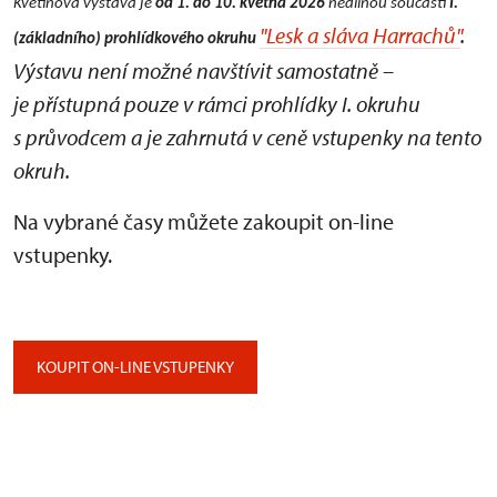
Květinová výstava je
od 1. do 10. května 2026
nedílnou součástí
I.
"Lesk a sláva Harrachů"
.
(základního) prohlídkového okruhu
Výstavu není možné navštívit samostatně –
je přístupná pouze v rámci prohlídky I. okruhu
s průvodcem a je zahrnutá v ceně vstupenky na tento
okruh.
Na vybrané časy můžete zakoupit on-line
vstupenky.
KOUPIT ON-LINE VSTUPENKY