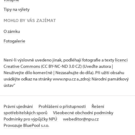
Tipy na výlety
MOHLO BY VÁS ZAJÍMAT
O zámku
Fotogalerie
Není-li výslovně uvedeno jinak, podléhají fotografie a texty
licenci
Creative Commons
(CC BY-NC-ND 3.0 CZ) (Uveďte autora |
Neužívejte dílo komerčně | Nezasahujte do díla). Při užití obsahu
uvádějte odkaz na stránky www.npu.cz a „zdroj: Národní památkový
ústav“
Právní ujednání
Prohlášení o přístupnosti
Řešení
spotřebitelských sporů
Všeobecné obchodní podmínky
Podmínky pro výpůjčky NPÚ
webeditor@npu.cz
Provozuje BluePool s.r.o.