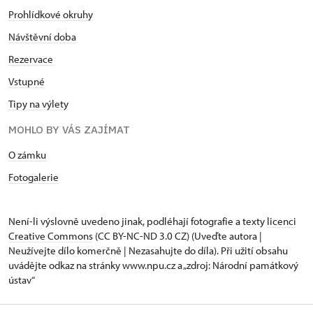
Prohlídkové okruhy
Návštěvní doba
Rezervace
Vstupné
Tipy na výlety
MOHLO BY VÁS ZAJÍMAT
O zámku
Fotogalerie
Není-li výslovně uvedeno jinak, podléhají fotografie a texty
licenci
Creative Commons
(CC BY-NC-ND 3.0 CZ) (Uveďte autora |
Neužívejte dílo komerčně | Nezasahujte do díla). Při užití obsahu
uvádějte odkaz na stránky www.npu.cz a „zdroj: Národní památkový
ústav“