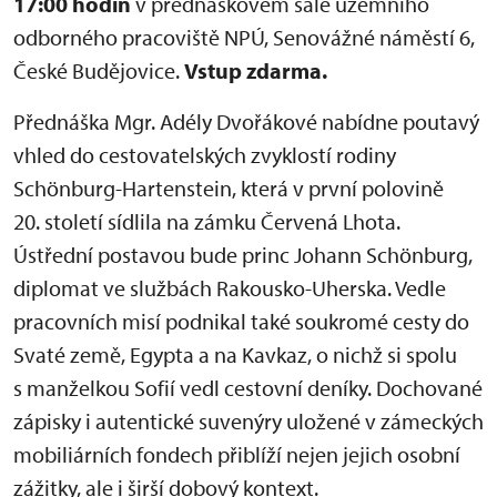
17:00 hodin
v přednáškovém sále územního
odborného pracoviště NPÚ, Senovážné náměstí 6,
České Budějovice.
Vstup zdarma.
Přednáška Mgr. Adély Dvořákové nabídne poutavý
vhled do cestovatelských zvyklostí rodiny
Schönburg-Hartenstein, která v první polovině
20. století sídlila na zámku Červená Lhota.
Ústřední postavou bude princ Johann Schönburg,
diplomat ve službách Rakousko-Uherska. Vedle
pracovních misí podnikal také soukromé cesty do
Svaté země, Egypta a na Kavkaz, o nichž si spolu
s manželkou Sofií vedl cestovní deníky. Dochované
zápisky i autentické suvenýry uložené v zámeckých
mobiliárních fondech přiblíží nejen jejich osobní
zážitky, ale i širší dobový kontext.