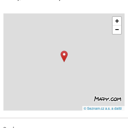
+
−
© Seznam.cz a.s. a další