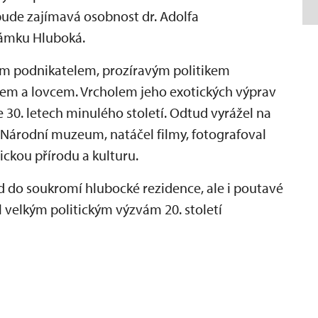
ude zajímavá osobnost dr. Adolfa
zámku Hluboká.
m podnikatelem, prozíravým politikem
lem a lovcem. Vrcholem jeho exotických výprav
e 30. letech minulého století. Odtud vyrážel na
o Národní muzeum, natáčel filmy, fotografoval
ickou přírodu a kulturu.
d do soukromí hlubocké rezidence, ale i poutavé
l velkým politickým výzvám 20. století