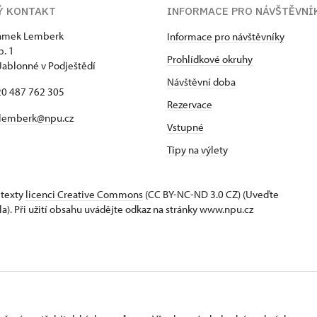
Ý KONTAKT
INFORMACE PRO NÁVŠTĚVNÍ
zámek Lemberk
Informace pro návštěvníky
p. 1
Prohlídkové okruhy
Jablonné v Podještědí
Návštěvní doba
420 487 762 305
Rezervace
lemberk@npu.cz
Vstupné
Tipy na výlety
 texty
licenci Creative Commons
(CC BY-NC-ND 3.0 CZ) (Uveďte
la). Při užití obsahu uvádějte odkaz na stránky www.npu.cz