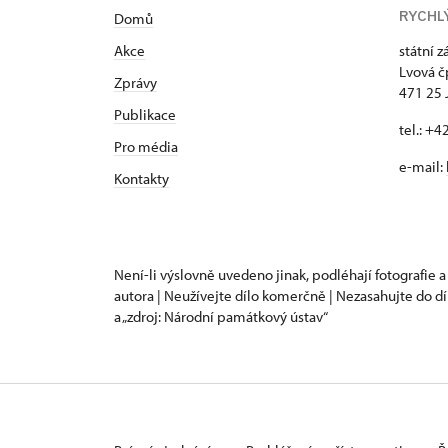
RYCHL
Domů
Akce
státní 
Lvová č
Zprávy
471 25 
Publikace
tel.: +
Pro média
e-mail:
Kontakty
Není-li výslovně uvedeno jinak, podléhají fotografie a
autora | Neužívejte dílo komerčně | Nezasahujte do dí
a „zdroj: Národní památkový ústav“