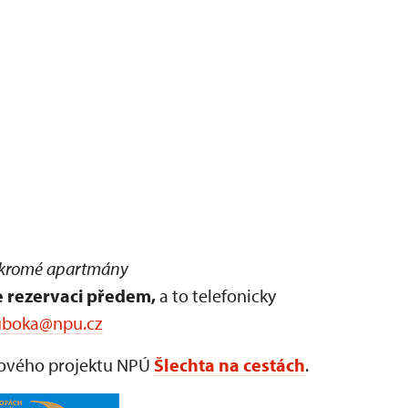
kromé apartmány
 rezervaci předem,
a to telefonicky
uboka@npu.cz
ikového projektu NPÚ
Šlechta na cestách
.