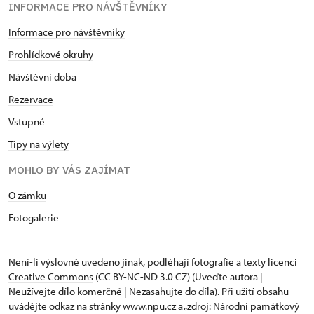
INFORMACE PRO NÁVŠTĚVNÍKY
Informace pro návštěvníky
Prohlídkové okruhy
Návštěvní doba
Rezervace
Vstupné
Tipy na výlety
MOHLO BY VÁS ZAJÍMAT
O zámku
Fotogalerie
Není-li výslovně uvedeno jinak, podléhají fotografie a texty
licenci
Creative Commons
(CC BY-NC-ND 3.0 CZ) (Uveďte autora |
Neužívejte dílo komerčně | Nezasahujte do díla). Při užití obsahu
uvádějte odkaz na stránky www.npu.cz a „zdroj: Národní památkový