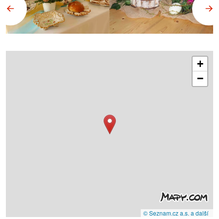
+
−
© Seznam.cz a.s. a další