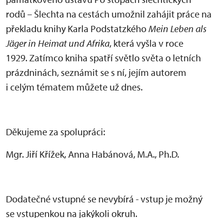
rodů – Šlechta na cestách umožnil zahájit práce na
překladu knihy Karla Podstatzkého
Mein Leben als
Jäger in Heimat und Afrika
, která vyšla v roce
1929. Zatímco kniha spatří světlo světa o letních
prázdninách, seznámit se s ní, jejím autorem
i celým tématem můžete už dnes.
Děkujeme za spolupráci:
Mgr. Jiří Křížek, Anna Habánová, M.A., Ph.D.
Dodatečné vstupné se nevybírá - vstup je možný
se vstupenkou na jakýkoli okruh.