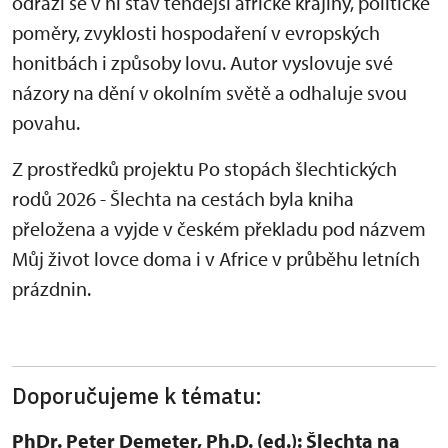
odráží se v ní stav tehdejší africké krajiny, politické
poměry, zvyklosti hospodaření v evropských
honitbách i způsoby lovu. Autor vyslovuje své
názory na dění v okolním světě a odhaluje svou
povahu.
Z prostředků projektu Po stopách šlechtických
rodů 2026 - Šlechta na cestách byla kniha
přeložena a vyjde v českém překladu pod názvem
Můj život lovce doma i v Africe v průběhu letních
prázdnin.
Doporučujeme k tématu:
PhDr. Peter Demeter, Ph.D. (ed.): Šlechta na