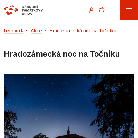
Lemberk
Akce
Hradozámecká noc na Točníku
Hradozámecká noc na Točníku