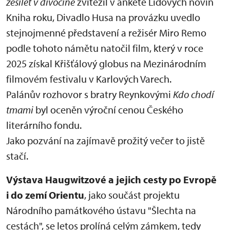
zešílet v divočině
zvítězil v anketě Lidových novin
Kniha roku, Divadlo Husa na provázku uvedlo
stejnojmenné představení a režisér Miro Remo
podle tohoto námětu natočil film, který v roce
2025 získal Křišťálový globus na Mezinárodním
filmovém festivalu v Karlových Varech.
Palánův rozhovor s bratry Reynkovými
Kdo chodí
tmami
byl oceněn výroční cenou Českého
literárního fondu.
Jako pozvání na zajímavě prožitý večer to jistě
stačí.
Výstava Haugwitzové a jejich cesty po Evropě
i do zemí Orientu
, jako součást projektu
Národního památkového ústavu "Šlechta na
cestách", se letos prolíná celým zámkem, tedy