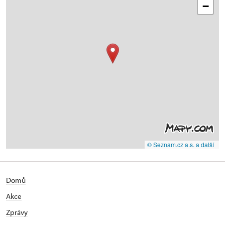
−
© Seznam.cz a.s. a další
Domů
Akce
Zprávy