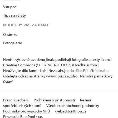
Vstupné
Tipy na výlety
MOHLO BY VÁS ZAJÍMAT
O zámku
Fotogalerie
Není-li výslovně uvedeno jinak, podléhají fotografie a texty
licenci
Creative Commons
(CC BY-NC-ND 3.0 CZ) (Uveďte autora |
Neužívejte dílo komerčně | Nezasahujte do díla). Při užití obsahu
uvádějte odkaz na stránky www.npu.cz a „zdroj: Národní památkový
ústav“
Právní ujednání
Prohlášení o přístupnosti
Řešení
spotřebitelských sporů
Všeobecné obchodní podmínky
Podmínky pro výpůjčky NPÚ
webeditor@npu.cz
Provozuje BluePool s.r.o.