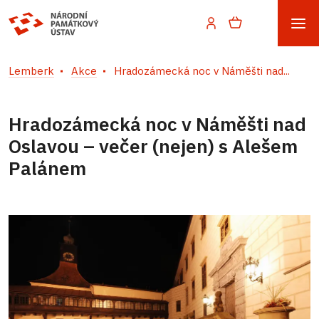
Lemberk
Akce
Hradozámecká noc v Náměšti nad...
Hradozámecká noc v Náměšti nad
Oslavou – večer (nejen) s Alešem
Palánem