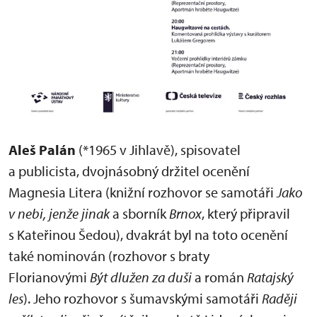
Aleš Palán
(*1965 v Jihlavě), spisovatel
a publicista, dvojnásobný držitel ocenění
Magnesia Litera (knižní rozhovor se samotáři
Jako
v nebi, jenže jinak
a sborník
Brnox
, který připravil
s Kateřinou Šedou), dvakrát byl na toto ocenění
také nominován (rozhovor s braty
Florianovými
Být dlužen za duši
a román
Ratajský
les
). Jeho rozhovor s šumavskými samotáři
Raději