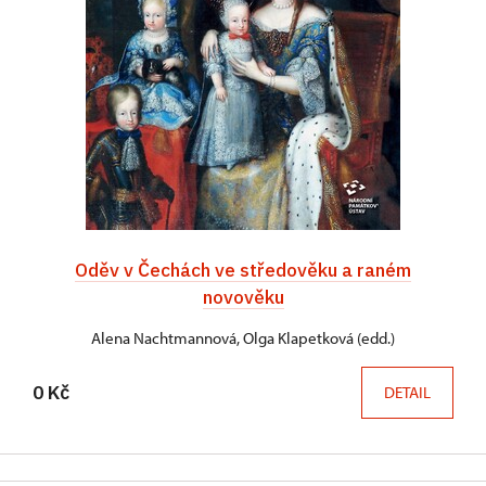
Oděv v Čechách ve středověku a raném
novověku
Alena Nachtmannová, Olga Klapetková (edd.)
0 Kč
DETAIL