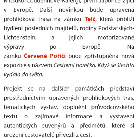
Mitsuko Coudenhove-Kalergi, první Japonce žijící
v Evropě. Další novinkou bude upravená
prohlídková trasa na zámku
Telč
, která přiblíží
bydlení posledních majitelů, rodiny Podstatských-
Lichtenstein, a jejich motorizované
výpravy po Evropě. Na
zámku
Červené Poříčí
bude zpřístupněna nová
expozice s názvem
Cestovní horečka. Když se šlechta
vydala do světa
.
Projekt se na dalších památkách představí
prostřednictvím upravených prohlídkových tras,
tematických výstav, doplnění průvodcovského
textu o zajímavé informace a vystavení
autentických suvenýrů a předmětů, které si
urození cestovatelé přivezli z cest.