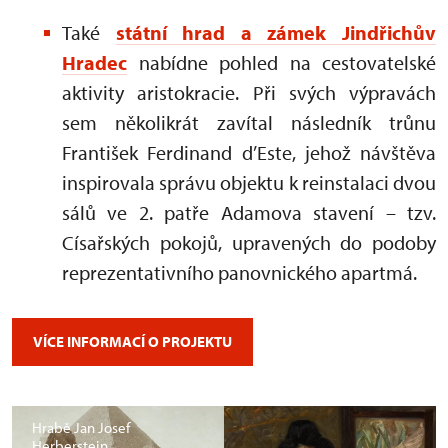
Také
státní hrad a zámek Jindřichův
Hradec
nabídne pohled na cestovatelské
aktivity aristokracie. Při svých výpravách
sem několikrát zavítal následník trůnu
František Ferdinand d’Este, jehož návštěva
inspirovala správu objektu k reinstalaci dvou
sálů ve 2. patře Adamova stavení – tzv.
Císařských pokojů, upravených do podoby
reprezentativního panovnického apartmá.
VÍCE INFORMACÍ O PROJEKTU
Hrabě Jan Josef
Herberstein