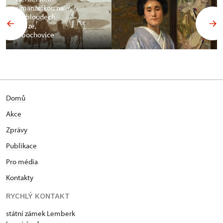
s manželkou na
velbloudech
v Gíze,
Libochovice
Domů
Akce
Zprávy
Publikace
Pro média
Kontakty
RYCHLÝ KONTAKT
státní zámek Lemberk