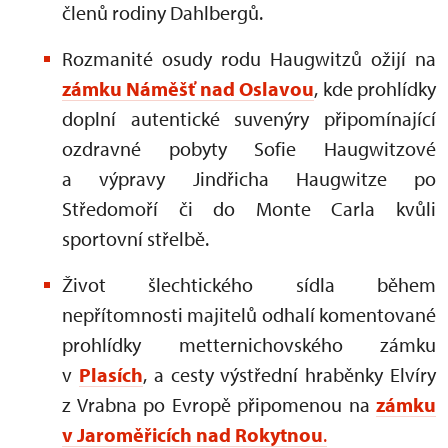
členů rodiny Dahlbergů.
Rozmanité osudy rodu Haugwitzů ožijí na
zámku Náměšť nad Oslavou
, kde prohlídky
doplní autentické suvenýry připomínající
ozdravné pobyty Sofie Haugwitzové
a výpravy Jindřicha Haugwitze po
Středomoří či do Monte Carla kvůli
sportovní střelbě.
Život šlechtického sídla během
nepřítomnosti majitelů odhalí komentované
prohlídky metternichovského zámku
v
Plasích
, a cesty výstřední hraběnky Elvíry
z Vrabna po Evropě připomenou na
zámku
v Jaroměřicích nad Rokytnou
.