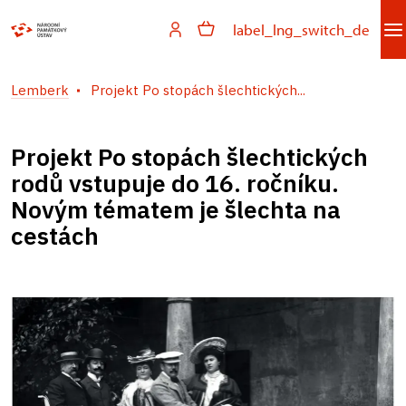
label_lng_switch_de
Lemberk
Projekt Po stopách šlechtických...
Projekt Po stopách šlechtických
rodů vstupuje do 16. ročníku.
Novým tématem je šlechta na
cestách