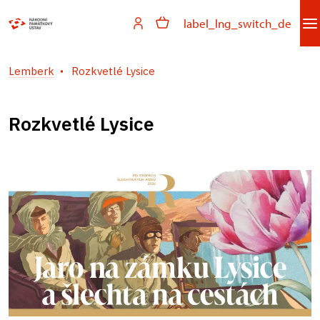
label_lng_switch_de
Lemberk
Rozkvetlé Lysice
Rozkvetlé Lysice