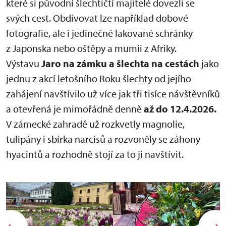
které si původní šlechtičtí majitelé dovezli se
svých cest. Obdivovat lze například dobové
fotografie, ale i jedinečné lakované schránky
z Japonska nebo oštěpy a mumii z Afriky.
Výstavu
Jaro na zámku a šlechta na cestách
jako
jednu z akcí letošního Roku šlechty od jejího
zahájení navštívilo už více jak tři tisíce návštěvníků
a otevřená je mimořádně denně
až do
12.4.2026.
V zámecké zahradě už rozkvetly magnolie,
tulipány i sbírka narcisů a rozvoněly se záhony
hyacintů a rozhodně stojí za to ji navštívit.