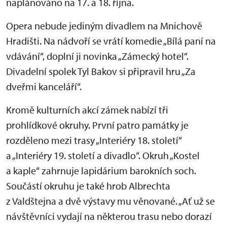
naplánováno na 17. a 18. října.
Opera nebude jediným divadlem na Mnichově
Hradišti. Na nádvoří se vrátí komedie „Bílá paní na
vdávání“, doplní ji novinka „Zámecký hotel“.
Divadelní spolek Tyl Bakov si připravil hru „Za
dveřmi kanceláří“.
Kromě kulturních akcí zámek nabízí tři
prohlídkové okruhy. První patro památky je
rozděleno mezi trasy „Interiéry 18. století“
a „Interiéry 19. století a divadlo“. Okruh „Kostel
a kaple“ zahrnuje lapidárium barokních soch.
Součástí okruhu je také hrob Albrechta
z Valdštejna a dvě výstavy mu věnované. „Ať už se
návštěvníci vydají na některou trasu nebo dorazí