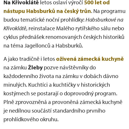
Na Křivoklátě
letos oslaví výročí
500 let od
nástupu Habsburků na český trůn
. Na programu
budou tematické noční prohlídky:
Habsburkové na
Křivoklátě
, reinstalace Malého rytířského sálu nebo
cyklus přednášek renomovaných českých historiků
na téma Jagellonců a Habsburků.
A jako tradičně i letos
oživená zámecká kuchyně
na zámku
Žleby
pozve návštěvníky do
každodenního života na zámku v dobách dávno
minulých. Kuchtíci a kuchtičky v historických
kostýmech se postarají o doprovodný program.
Plně zprovozněná a provoněná zámecká kuchyně
je nedílnou součástí standardního prvního
prohlídkového okruhu.