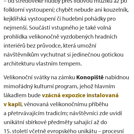
– od středověké hudby přes lidovou muziku až po
folklorní vystoupení; chybět nebude ani kouzelník,
kejklířská vystoupení či hudební pohádky pro
nejmenší. Součástí vstupného je také volná
prohlídka velikonočně vyzdobených hradních
interiérů bez průvodce, která umožní
návštěvníkům vychutnat si jedinečnou gotickou
architekturu vlastním tempem.
Velikonoční svátky na zámku
Konopiště
nabídnou
mimořádný kulturní program, jehož hlavním
lákadlem bude
vzácná expozice instalovaná
v kapli
, věnovaná velikonočnímu příběhu
a přetrvávajícím tradicím; návštěvníci zde uvidí
unikátní sbírkové předměty sahající až do
15. století včetně evropského unikátu – procesní