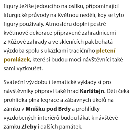
figury Ježíše jedoucího na oslíku, připomínající
liturgické průvody na Květnou neděli, kdy se tyto
figury používaly. Atmosféru doplní pestré
květinové dekorace připravené zahradnicemi
z Růžové zahrady a ve sklenících pak bohatá
výzdoba spolu s ukázkami tradičního
pletení
pomlázek
, které si budou moci návštěvníci také
sami vyzkoušet.
Sváteční výzdobu i tematické výklady si pro
návštěvníky připraví také hrad
Karlštejn
. Děti čeká
prohlídka plná legrace a zábavných úkolů na
zámku v
Mníšku pod Brdy
a prohlídky
vyzdobených interiérů budou lákat k návštěvě
zámku
Žleby
i dalších památek.