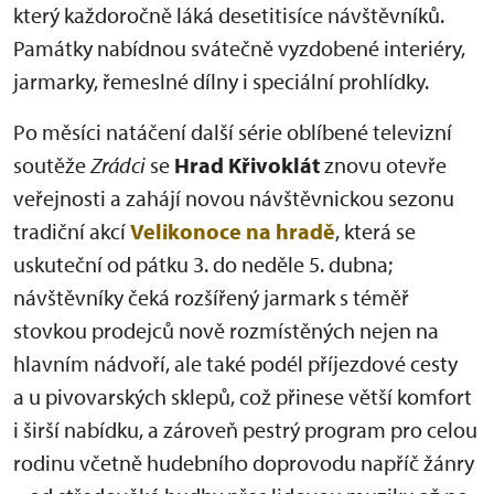
který každoročně láká desetitisíce návštěvníků.
Památky nabídnou svátečně vyzdobené interiéry,
jarmarky, řemeslné dílny i speciální prohlídky.
Po měsíci natáčení další série oblíbené televizní
soutěže
Zrádci
se
Hrad Křivoklát
znovu otevře
veřejnosti a zahájí novou návštěvnickou sezonu
tradiční akcí
Velikonoce na hradě
, která se
uskuteční od pátku 3. do neděle 5. dubna;
návštěvníky čeká rozšířený jarmark s téměř
stovkou prodejců nově rozmístěných nejen na
hlavním nádvoří, ale také podél příjezdové cesty
a u pivovarských sklepů, což přinese větší komfort
i širší nabídku, a zároveň pestrý program pro celou
rodinu včetně hudebního doprovodu napříč žánry