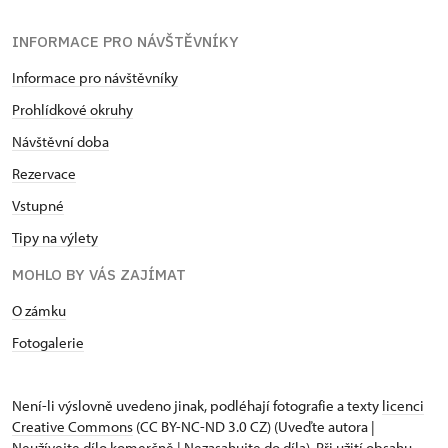
INFORMACE PRO NÁVŠTĚVNÍKY
Informace pro návštěvníky
Prohlídkové okruhy
Návštěvní doba
Rezervace
Vstupné
Tipy na výlety
MOHLO BY VÁS ZAJÍMAT
O zámku
Fotogalerie
Není-li výslovně uvedeno jinak, podléhají fotografie a texty
licenci
Creative Commons
(CC BY-NC-ND 3.0 CZ) (Uveďte autora |
Neužívejte dílo komerčně | Nezasahujte do díla). Při užití obsahu