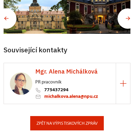
Související kontakty
Mgr. Alena Michálková
PR pracovník
775437294
michalkova.alena@npu.cz
ÚPS v Ústí nad Labem
Podmokelská 1/15, Ústí nad Labem
ZPĚT NA VÝPIS TISKOVÝCH ZPRÁV