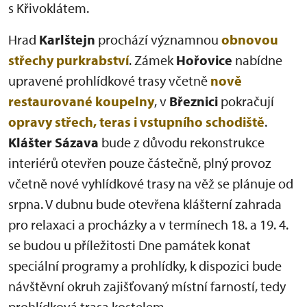
s Křivoklátem.
Hrad
Karlštejn
prochází významnou
obnovou
střechy purkrabství
. Zámek
Hořovice
nabídne
upravené prohlídkové trasy včetně
nově
restaurované koupelny
, v
Březnici
pokračují
opravy střech, teras i vstupního schodiště
.
Klášter Sázava
bude z důvodu rekonstrukce
interiérů otevřen pouze částečně, plný provoz
včetně nové vyhlídkové trasy na věž se plánuje od
srpna. V dubnu bude otevřena klášterní zahrada
pro relaxaci a procházky a v termínech 18. a 19. 4.
se budou u příležitosti Dne památek konat
speciální programy a prohlídky, k dispozici bude
návštěvní okruh zajišťovaný místní farností, tedy
prohlídková trasa kostelem.