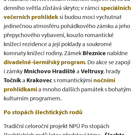
denního světla zůstává skryto; v rámci
speciálních
večerních prohlídek
si budou moci vychutnat
jedinečnou atmosféru pohádkového zámku a jeho
přepychového vybavení, kouzlo romantické
knížecí rezidence a její poklady a soukromé
komnaty knížecí rodiny. Zámek
Březnice
nabídne
divadelně-šermířský program
. Do akce se zapojí
i zámky
Mnichovo Hradiště
a
Veltrusy
, hrady
Točník
a
Krakovec
s romantickými
nočními
prohlídkami
a mnoho dalších památek s bohatým
kulturním programem.
Po stopách šlechtických rodů
Tradiční celoroční projekt NPÚ Po stopách
šlechtických rodů letos představí téma
„Šlechta