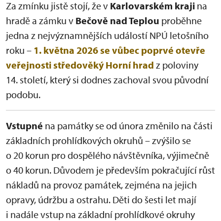
Za zmínku jistě stojí, že v
Karlovarském kraji
na
hradě a zámku v
Bečově nad Teplou
proběhne
jedna z nejvýznamnějších událostí NPÚ letošního
roku –
1. května 2026 se vůbec poprvé otevře
veřejnosti středověký Horní hrad
z poloviny
14. století, který si dodnes zachoval svou původní
podobu.
Vstupné
na památky se od února změnilo na části
základních prohlídkových okruhů – zvýšilo se
o 20 korun pro dospělého návštěvníka, výjimečně
o 40 korun. Důvodem je především pokračující růst
nákladů na provoz památek, zejména na jejich
opravy, údržbu a ostrahu. Děti do šesti let mají
i nadále vstup na základní prohlídkové okruhy