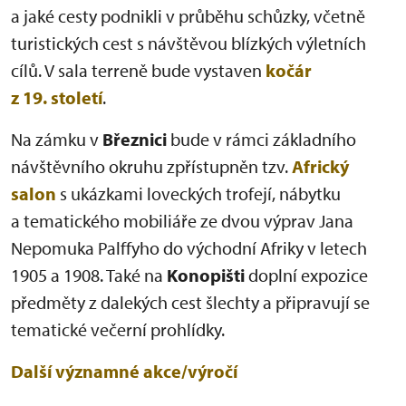
a jaké cesty podnikli v průběhu schůzky, včetně
turistických cest s návštěvou blízkých výletních
cílů. V sala terreně bude vystaven
kočár
z 19. století
.
Na zámku v
Březnici
bude v rámci základního
návštěvního okruhu zpřístupněn tzv.
Africký
salon
s ukázkami loveckých trofejí, nábytku
a tematického mobiliáře ze dvou výprav Jana
Nepomuka Palffyho do východní Afriky v letech
1905 a 1908. Také na
Konopišti
doplní expozice
předměty z dalekých cest šlechty a připravují se
tematické večerní prohlídky.
Další významné akce/výročí