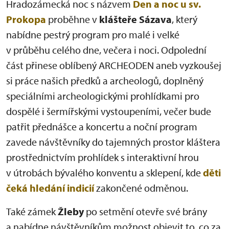
Hradozámecká noc s názvem
Den a noc u sv.
Prokopa
proběhne v
klášteře Sázava
, který
nabídne pestrý program pro malé i velké
v průběhu celého dne, večera i noci. Odpolední
část přinese oblíbený ARCHEODEN aneb vyzkoušej
si práce našich předků a archeologů, doplněný
speciálními archeologickými prohlídkami pro
dospělé i šermířskými vystoupeními, večer bude
patřit přednášce a koncertu a noční program
zavede návštěvníky do tajemných prostor kláštera
prostřednictvím prohlídek s interaktivní hrou
v útrobách bývalého konventu a sklepení, kde
děti
čeká hledání indicií
zakončené odměnou.
Také zámek
Žleby
po setmění otevře své brány
a nabídne návštěvníkům možnost objevit to, co za