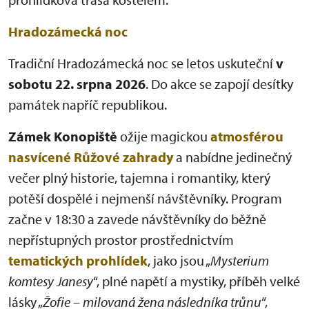
Hradozámecká noc
Tradiční Hradozámecká noc se letos uskuteční
v
sobotu 22. srpna 2026
. Do akce se zapojí desítky
památek napříč republikou.
Zámek Konopiště
ožije magickou
atmosférou
nasvícené Růžové zahrady
a nabídne jedinečný
večer plný historie, tajemna i romantiky, který
potěší dospělé i nejmenší návštěvníky. Program
začne v 18:30 a zavede návštěvníky do běžně
nepřístupných prostor prostřednictvím
tematických prohlídek
, jako jsou „
Mysterium
komtesy Janesy
“, plné napětí a mystiky, příběh velké
lásky „
Žofie – milovaná žena následníka trůnu
“,