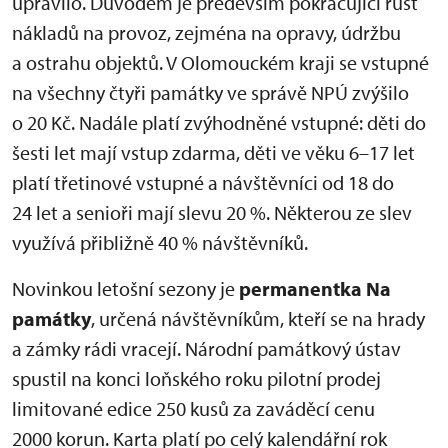
upravilo. Důvodem je především pokračující růst
nákladů na provoz, zejména na opravy, údržbu
a ostrahu objektů. V Olomouckém kraji se vstupné
na všechny čtyři památky ve správě NPÚ zvýšilo
o 20 Kč. Nadále platí zvýhodněné vstupné: děti do
šesti let mají vstup zdarma, děti ve věku 6–17 let
platí třetinové vstupné a návštěvníci od 18 do
24 let a senioři mají slevu 20 %. Některou ze slev
využívá přibližně 40 % návštěvníků.
Novinkou letošní sezony je
permanentka Na
památky
, určená návštěvníkům, kteří se na hrady
a zámky rádi vracejí. Národní památkový ústav
spustil na konci loňského roku pilotní prodej
limitované edice 250 kusů za zaváděcí cenu
2000 korun. Karta platí po celý kalendářní rok