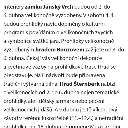
Interiéry
zámku Jánský Vrch
budou od 2. do
6. dubna velikonočně vyzdobeny. V sobotu 4. 4.
budou prohlídky navíc doplněny o kulturní
program s povídáním o velikonočních zvycích
a symbolice svátků jara. Prohlídky velikonočně
vyzdobeným
hradem Bouzovem
zažijete od 3. do
6. dubna. Čekají vás velikonoční dekorace
a květinové vazby na prohlídkové trase Hrad se
představuje. Na I. nádvoří bude připravena
tradiční výtvarná dílna.
Hrad Šternberk
nabízí
o Velikonocích od 2. do 6. dubna nejen tematické
prohlídky, ale i dětský jarmark nebo pečení
velikonočních jidášů. A v dubnu ještě víkendový
závod v terénní lukostřelbě (11.–12.4.) a netradiční
prohlídka dne 18. dubna připomene Mezinárodní