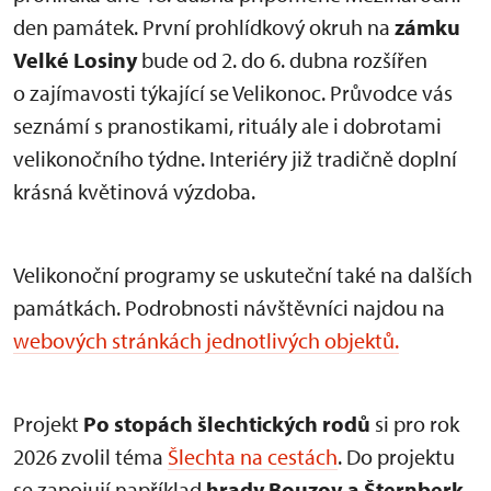
den památek. První prohlídkový okruh na
zámku
Velké Losiny
bude od 2. do 6. dubna rozšířen
o zajímavosti týkající se Velikonoc. Průvodce vás
seznámí s pranostikami, rituály ale i dobrotami
velikonočního týdne. Interiéry již tradičně doplní
krásná květinová výzdoba.
Velikonoční programy se uskuteční také na dalších
památkách. Podrobnosti návštěvníci najdou na
webových stránkách jednotlivých objektů.
Projekt
Po stopách šlechtických rodů
si pro rok
2026 zvolil téma
Šlechta na cestách
. Do projektu
se zapojují například
hrady Bouzov a Šternberk
.