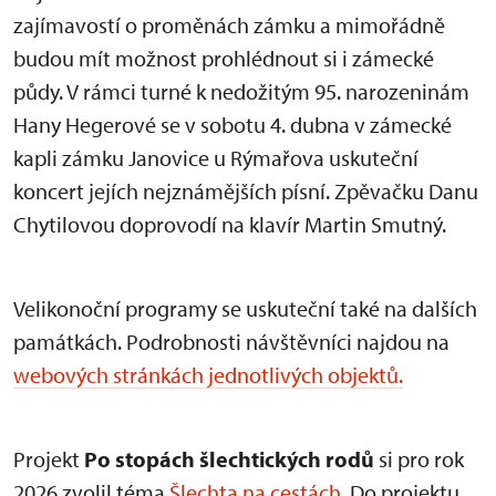
zajímavostí o proměnách zámku a mimořádně
budou mít možnost prohlédnout si i zámecké
půdy. V rámci turné k nedožitým 95. narozeninám
Hany Hegerové se v sobotu 4. dubna v zámecké
kapli zámku Janovice u Rýmařova uskuteční
koncert jejích nejznámějších písní. Zpěvačku Danu
Chytilovou doprovodí na klavír Martin Smutný.
Velikonoční programy se uskuteční také na dalších
památkách. Podrobnosti návštěvníci najdou na
webových stránkách jednotlivých objektů.
Projekt
Po stopách šlechtických rodů
si pro rok
2026 zvolil téma
Šlechta na cestách
. Do projektu