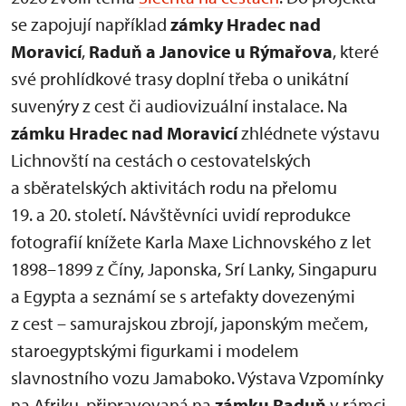
se zapojují například
zámky Hradec nad
Moravicí
,
Raduň a Janovice u Rýmařova
, které
své prohlídkové trasy doplní třeba o unikátní
suvenýry z cest či audiovizuální instalace. Na
zámku Hradec nad Moravicí
zhlédnete výstavu
Lichnovští na cestách o cestovatelských
a sběratelských aktivitách rodu na přelomu
19. a 20. století. Návštěvníci uvidí reprodukce
fotografií knížete Karla Maxe Lichnovského z let
1898–1899 z Číny, Japonska, Srí Lanky, Singapuru
a Egypta a seznámí se s artefakty dovezenými
z cest – samurajskou zbrojí, japonským mečem,
staroegyptskými figurkami i modelem
slavnostního vozu Jamaboko. Výstava Vzpomínky
na Afriku, připravovaná na
zámku Raduň
v rámci