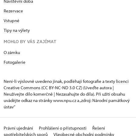
Návštěvní doba
Rezervace
Vstupné
Tipy na výlety
MOHLO BY VÁS ZAJÍMAT
O zámku
Fotogalerie
Není-li výslovně uvedeno jinak, podléhají fotografie a texty
licenci
Creative Commons
(CC BY-NC-ND 3.0 CZ) (Uveďte autora |
Neužívejte dílo komerčně | Nezasahujte do díla). Při užití obsahu
uvádějte odkaz na stránky www.npu.cz a „zdroj: Národní památkový
ústav“
Právní ujednání
Prohlášení o přístupnosti
Řešení
spotřebitelských sporů
Všeobecné obchodní podmínky