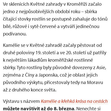
Ve sklenících Květné zahrady v Kroměříži začalo
jedno z nejpůsobivějších období roku – sbírka
čítající stovky rostlin se postupně zahaluje do tónů
bílé, růžové i sytě červené a vytváří jedinečnou
podívanou.
Kamélie se v Květné zahradě začaly pěstovat od
druhé poloviny 19. století a ve 20. století už patřily
k největším lákadlům kroměřížské rostlinné
sbírky. Tyto rostliny byly původně dovezeny z Asie,
zejména z Číny a Japonska, což je oblast jejich
původního výskytu, přicestovaly tedy na Moravu
až z druhého konce světa.
Výstavu s názvem
Kamélie a křehká krása na cestách
můžete navštívit až do 8. března
. Nenechte si