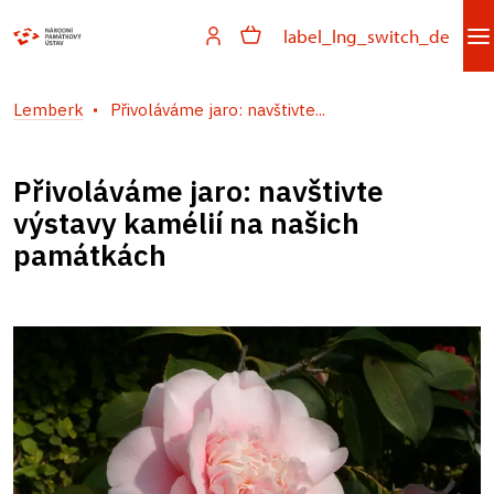
label_lng_switch_de
Lemberk
Přivoláváme jaro: navštivte...
Přivoláváme jaro: navštivte
výstavy kamélií na našich
památkách