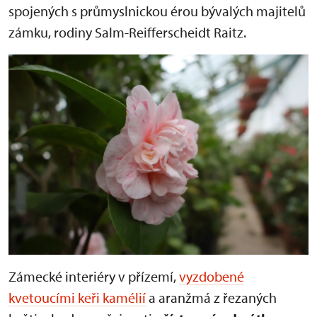
spojených s průmyslnickou érou bývalých majitelů
zámku, rodiny Salm-Reifferscheidt Raitz.
Zámecké interiéry v přízemí,
vyzdobené
kvetoucími keři kamélií
a aranžmá z řezaných