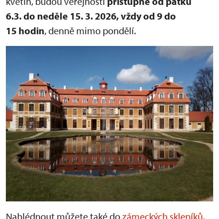
květin, budou veřejnosti
přístupné od pátku
6.3. do neděle 15. 3. 2026, vždy od 9 do
15 hodin
, denně mimo pondělí.
Nahlédnout můžete také do
zámeckých skleníků
,