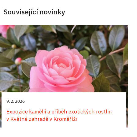
Související novinky
9. 2. 2026
Expozice kamélií a příběh exotických rostlin
v Květné zahradě v Kroměříži