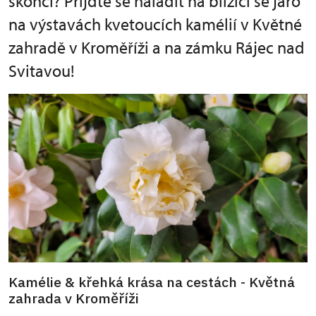
skončí? Přijďte se naladit na blížící se jaro
na výstavách kvetoucích kamélií v Květné
zahradě v Kroměříži a na zámku Rájec nad
Svitavou!
Kamélie & křehká krása na cestách - Květná
zahrada v Kroměříži