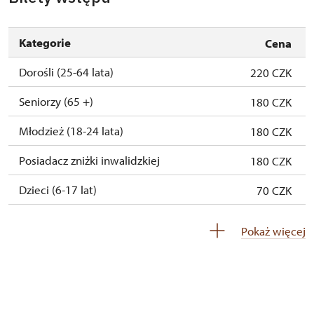
24. 10.-25. 10.
sob.–ndz.
10.00 – 15.00
Kategorie
Cena
28. 10.-31. 10.
śr.–sob.
10.00 – 15.00
Dorośli (25-64 lata)
220 CZK
1. 11.
ndz.
10.00 – 15.00
Seniorzy (65 +)
180 CZK
2. 11.-30. 11.
zamknięte
Młodzież (18-24 lata)
180 CZK
1. 12.-31. 12.
zamknięte
Posiadacz zniżki inwalidzkiej
180 CZK
Dzieci (6-17 lat)
70 CZK
Dzieci (0- 5 lat)
zadarmo
Pokaż więcej
Przewodnik osoby z grupą inwalidzką
zadarmo
Pedagogiczny nadzór (grupa szkolna - 1
zadarmo
osoba na 15 dzieci)