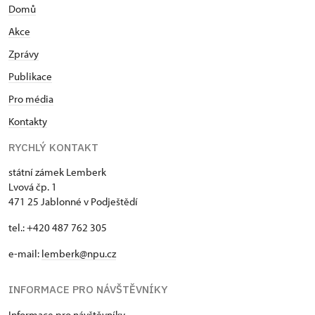
Domů
Akce
Zprávy
Publikace
Pro média
Kontakty
RYCHLÝ KONTAKT
státní zámek Lemberk
Lvová čp. 1
471 25 Jablonné v Podještědí
tel.: +420 487 762 305
e-mail:
lemberk@npu.cz
INFORMACE PRO NÁVŠTĚVNÍKY
Informace pro návštěvníky