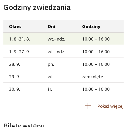
Godziny zwiedzania
Okres
Dni
Godziny
1. 8.-31. 8.
wt.–ndz.
10.00 – 16.00
1. 9.-27. 9.
wt.–ndz.
10.00 – 16.00
28. 9.
pn.
10.00 – 16.00
29. 9.
wt.
zamknięte
30. 9.
śr.
10.00 – 16.00
3. 10.-4. 10.
sob.–ndz.
10.00 – 15.00
Pokaż więcej
10. 10.-11. 10.
sob.–ndz.
10.00 – 15.00
Bilety wstępu
17. 10.-18. 10.
sob.–ndz.
10.00 – 15.00