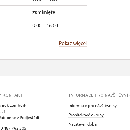
zamknięte
9.00 – 16.00
–ndz.
9.00 – 15.00
Pokaż więcej
–ndz.
9.00 – 15.00
–ndz.
9.00 – 15.00
–ndz.
9.00 – 15.00
dz.
9.00 – 15.00
Ý KONTAKT
INFORMACE PRO NÁVŠTĚVNÍ
9.00 – 15.00
zámek Lemberk
Informace pro návštěvníky
p. 1
Prohlídkové okruhy
Jablonné v Podještědí
zamknięte
Návštěvní doba
420 487 762 305