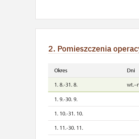
10. 10.-11. 10.
sob.–
17. 10.-18. 10.
sob.–
24. 10.-25. 10.
sob.–
2. Pomieszczenia opera
28. 10.-31. 10.
śr.–so
1. 11.
ndz.
Okres
Dni
2. 11.-30. 11.
1. 8.-31. 8.
wt.–
1. 12.-31. 12.
1. 9.-30. 9.
1. 10.-31. 10.
1. 11.-30. 11.