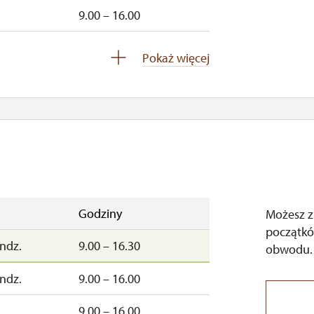
9.00 – 16.00
–ndz.
9.00 – 15.00
Pokaż więcej
–ndz.
9.00 – 15.00
–ndz.
9.00 – 15.00
–ndz.
9.00 – 15.00
ob.
9.00 – 15.00
9.00 – 15.00
Godziny
Możesz z
początkó
zamknięte
ndz.
9.00 – 16.30
obwodu.
zamknięte
ndz.
9.00 – 16.00
9.00 – 16.00