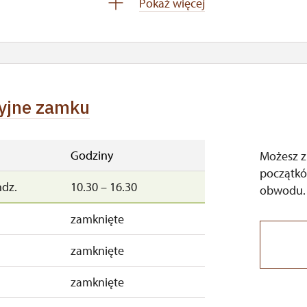
Pokaż więcej
ndz.
10.00 – 15.00
ndz.
10.00 – 15.00
ndz.
10.00 – 15.00
cyjne zamku
b.
10.00 – 15.00
10.00 – 15.00
Godziny
Możesz z
początkó
zamknięte
ndz.
10.30 – 16.30
obwodu.
zamknięte
zamknięte
zamknięte
zamknięte