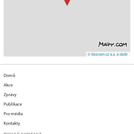
© Seznam.cz a.s. a další
Domů
Akce
Zprávy
Publikace
Pro média
Kontakty