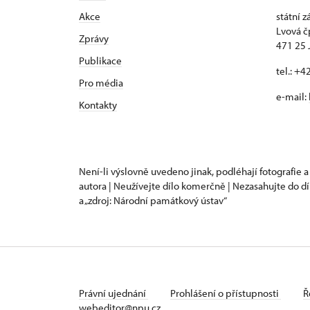
Akce
státní 
Lvová č
Zprávy
471 25 
Publikace
tel.: +
Pro média
e-mail:
Kontakty
Není-li výslovně uvedeno jinak, podléhají fotografie a
autora | Neužívejte dílo komerčně | Nezasahujte do dí
a „zdroj: Národní památkový ústav“
Právní ujednání
Prohlášení o přístupnosti
Ř
webeditor@npu.cz