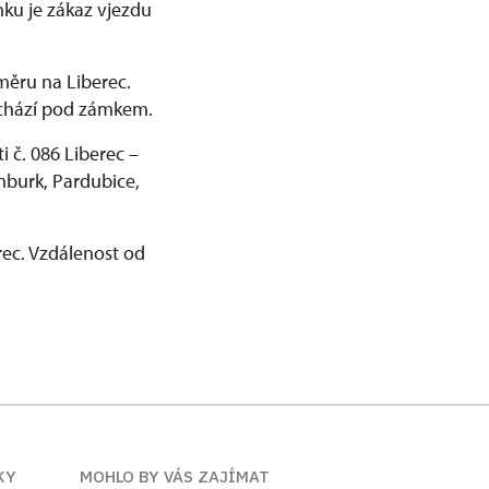
ku je zákaz vjezdu
směru na Liberec.
achází pod zámkem.
i č. 086 Liberec –
mburk, Pardubice,
ec. Vzdálenost od
KY
MOHLO BY VÁS ZAJÍMAT