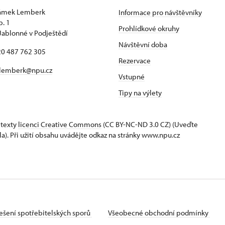
zámek Lemberk
Informace pro návštěvníky
p. 1
Prohlídkové okruhy
Jablonné v Podještědí
Návštěvní doba
420 487 762 305
Rezervace
lemberk@npu.cz
Vstupné
Tipy na výlety
 texty
licenci Creative Commons
(CC BY-NC-ND 3.0 CZ) (Uveďte
la). Při užití obsahu uvádějte odkaz na stránky www.npu.cz
ešení spotřebitelských sporů
Všeobecné obchodní podmínky