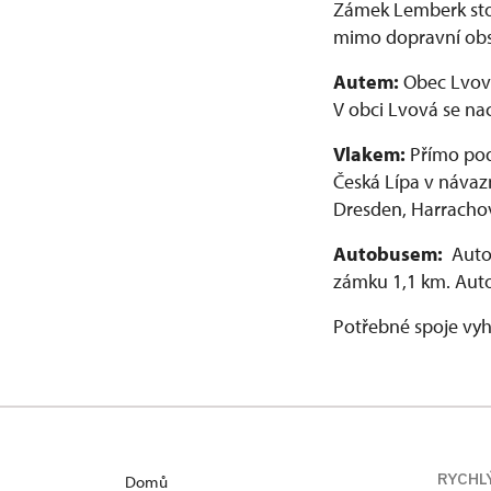
Zámek Lemberk stoj
mimo dopravní obsl
Autem:
Obec Lvová
V obci Lvová se na
Vlakem:
Přímo pod
Česká Lípa v návaz
Dresden, Harrachov
Autobusem:
Autob
zámku 1,1 km. Auto
Potřebné spoje vyh
RYCHL
Domů