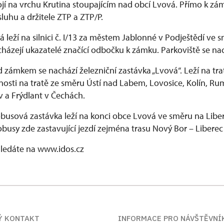
í na vrchu Krutina stoupajícím nad obcí Lvová. Přímo k zám
uhu a držitele ZTP a ZTP/P.
 leží na silnici č. I/13 za městem Jablonné v Podještědí ve 
cházejí ukazatelé značící odbočku k zámku. Parkoviště se n
 zámkem se nachází železniční zastávka „Lvová“. Leží na trat
nosti na tratě ze směru Ústí nad Labem, Lovosice, Kolín, Ru
 a Frýdlant v Čechách.
usová zastávka leží na konci obce Lvová ve směru na Liber
busy zde zastavující jezdí zejména trasu Nový Bor – Liberec
ledáte na www.idos.cz
Ý KONTAKT
INFORMACE PRO NÁVŠTĚVNÍ