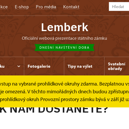
kce
E-shop
Pro média
Kontakt
Lemberk
oficiální webová prezentace státního zámku
DNEŠNÍ NÁVŠTĚVNÍ DOBA
Svatební
ku
Fotogalerie
Tipy na výlet
obřady
e vstup na vybrané prohlídkové okruhy zdarma. Bezplatnou v
ak se k nám dostanete?
dek je omezená. V těchto mimořádných dnech budou zpřístup
y prohlídkový okruh Provozní prostory zámku bývá v září již 
 K NÁM DOSTANETE?