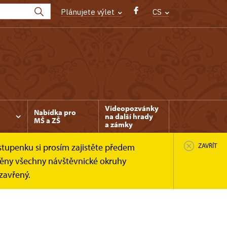
Plánujete výlet
CS
Videopozvánky
Nabídka pro
na další hrady
MŠ a ZŠ
a zámky
stupenku si prosím zajistěte předem
ZAVŘÍT
něny všechny návštěvnické okruhy
uzavřený.