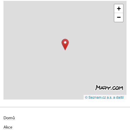
+
−
© Seznam.cz a.s. a další
Domů
Akce