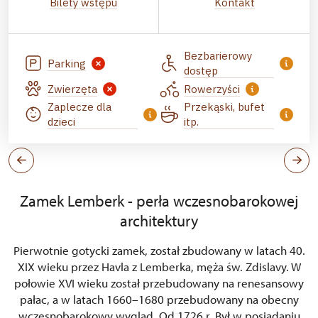
Bilety wstępu
Kontakt
Bezbarierowy
Parking
dostęp
Zwierzęta
Rowerzyści
Zaplecze dla
Przekąski, bufet
dzieci
itp.
Zamek Lemberk - perła wczesnobarokowej
architektury
Pierwotnie gotycki zamek, został zbudowany w latach 40.
XIX wieku przez Havla z Lemberka, męża św. Zdislavy. W
połowie XVI wieku został przebudowany na renesansowy
pałac, a w latach 1660–1680 przebudowany na obecny
wczesnobarokowy wygląd. Od 1726 r. Był w posiadaniu