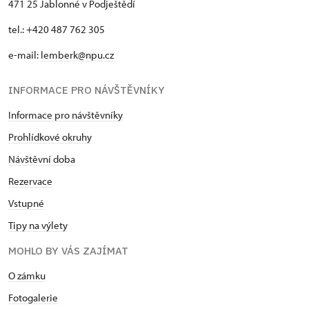
471 25 Jablonné v Podještědí
tel.: +420 487 762 305
e-mail:
lemberk@npu.cz
INFORMACE PRO NÁVŠTĚVNÍKY
Informace pro návštěvníky
Prohlídkové okruhy
Návštěvní doba
Rezervace
Vstupné
Tipy na výlety
MOHLO BY VÁS ZAJÍMAT
O zámku
Fotogalerie