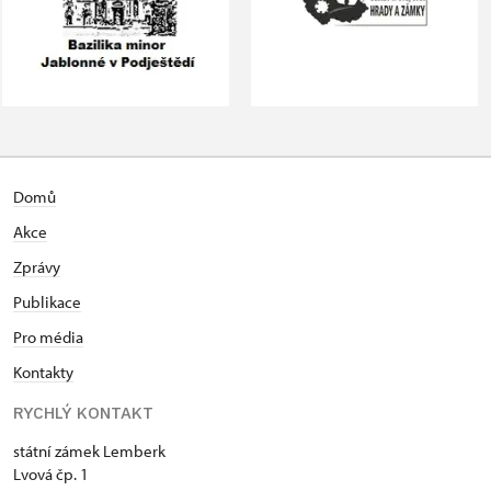
Domů
Akce
Zprávy
Publikace
Pro média
Kontakty
RYCHLÝ KONTAKT
státní zámek Lemberk
Lvová čp. 1