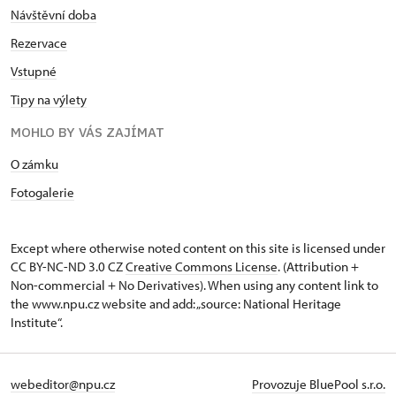
Návštěvní doba
Rezervace
Vstupné
Tipy na výlety
MOHLO BY VÁS ZAJÍMAT
O zámku
Fotogalerie
Except where otherwise noted content on this site is licensed under
CC BY-NC-ND 3.0 CZ
Creative Commons License
. (Attribution +
Non-commercial + No Derivatives). When using any content link to
the www.npu.cz website and add: „source: National Heritage
Institute“.
webeditor@npu.cz
Provozuje BluePool s.r.o.