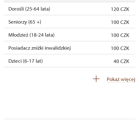
28. 10.-31. 10.
śr.–sob.
9.00 – 15.00
Dorośli (25-64 lata)
120 CZK
1. 11.
ndz.
9.00 – 15.00
Seniorzy (65 +)
100 CZK
2. 11.-30. 11.
zamknięte
Młodzież (18-24 lata)
100 CZK
1. 12.-31. 12.
zamknięte
Posiadacz zniżki inwalidzkiej
100 CZK
Dzieci (6-17 lat)
40 CZK
Dzieci (0- 5 lat)
zadarmo
Pokaż więcej
Przewodnik osoby z grupą inwalidzką
zadarmo
Pedagogiczny nadzór (grupa szkolna - 1
zadarmo
osoba na 15 dzieci)
Przewodnik grupy (1 osoba na 15 osobową
zadarmo
grupę)*