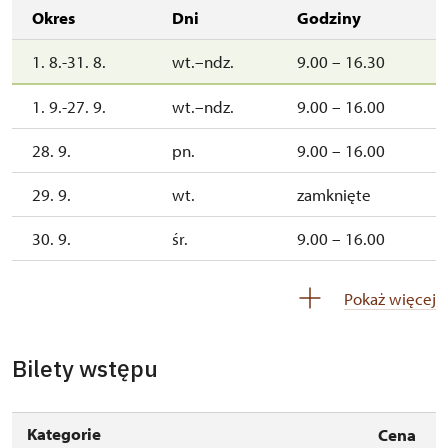
Okres
Dni
Godziny
1. 8.-31. 8.
wt.–ndz.
9.00 – 16.30
1. 9.-27. 9.
wt.–ndz.
9.00 – 16.00
28. 9.
pn.
9.00 – 16.00
29. 9.
wt.
zamknięte
30. 9.
śr.
9.00 – 16.00
3. 10.-4. 10.
sob.–ndz.
9.00 – 15.00
Pokaż więcej
10. 10.-11. 10.
sob.–ndz.
9.00 – 15.00
Bilety wstępu
17. 10.-18. 10.
sob.–ndz.
9.00 – 15.00
24. 10.-25. 10.
sob.–ndz.
9.00 – 15.00
Kategorie
Cena