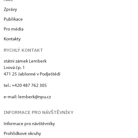
Zprávy
Publikace
Pro média
Kontakty
RYCHLÝ KONTAKT
státní zámek Lemberk
Lvová čp. 1
471 25 Jablonné v Podještědí
tel.: +420 487 762 305
e-mail:
lemberk@npu.cz
INFORMACE PRO NÁVŠTĚVNÍKY
Informace pro návštěvníky
Prohlídkové okruhy