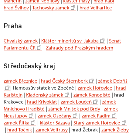
Manětín
|
zámek Nebílovy
|
klášter Plasy
|
hrad Rabí
|
hrad Švihov
|
Tachovský zámek
|
hrad Velhartice
Praha
Chvalský zámek
|
Klášter minoritů sv. Jakuba
|
Senát
Parlamentu ČR
|
Zahrady pod Pražským hradem
Středočeský kraj
zámek Březnice
|
hrad Český Šternberk
|
zámek Dobříš
| Hamousův statek ve Zbečně |
zámek Hořovice
|
hrad
Karlštejn
|
Kladenský zámek
|
zámek Konopiště
| hrad
Krakovec |
hrad Křivoklát
|
zámek Loučeň
|
zámek
Mnichovo Hradiště
|
zámek Mníšek pod Brdy
|
zámek
Neustupov
|
zámek Osečany
|
zámek Radim
|
zámek Řitka
|
klášter Sázava
|
Starý zámek Hořovice
|
hrad Točník
|
zámek Veltrusy
| hrad Žebrák |
zámek Žleby