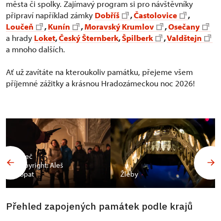
města či spolky. Zajímavý program si pro návštěvníky
připraví například zámky
Dobříš
,
Častolovice
,
Loučeň
,
Kunín
,
Moravský Krumlov
,
Osečany
a hrady
Loket
,
Český Šternberk
,
Špilberk
,
Valdštejn
a mnoho dalších.
Ať už zavítáte na kteroukoliv památku, přejeme všem
příjemné zážitky a krásnou Hradozámeckou noc 2026!
Valeč
Copyright: Aleš
Vopat
Žleby
Přehled zapojených památek podle krajů