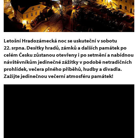
Letošní Hradozámecká noc se uskuteční v sobotu
22. srpna. Desítky hradů, zámků a dalších památek po
celém Česku zůstanou otevřeny i po setmění a nabídnou
návštěvníkům jedinečné zážitky v podobě netradičních
prohlídek, večera plného příběhů, hudby a divadla.
Zažijte jedinečnou večerní atmosféru památek!