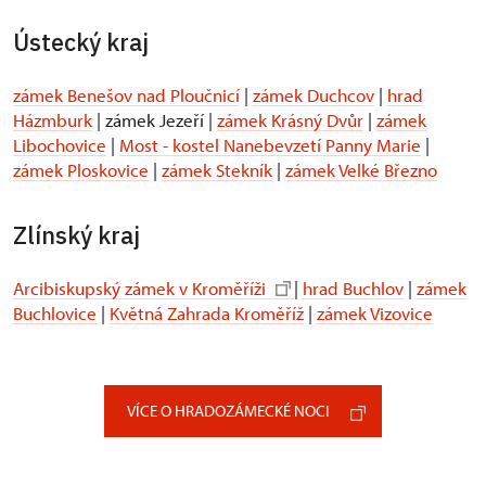
Ústecký kraj
zámek Benešov nad Ploučnicí
|
zámek Duchcov
|
hrad
Házmburk
| zámek Jezeří |
zámek Krásný Dvůr
|
zámek
Libochovice
|
Most - kostel Nanebevzetí Panny Marie
|
zámek Ploskovice
|
zámek Stekník
|
zámek Velké Březno
Zlínský kraj
Arcibiskupský zámek v Kroměříži
|
hrad Buchlov
|
zámek
Buchlovice
|
Květná Zahrada Kroměříž
|
zámek Vizovice
VÍCE O HRADOZÁMECKÉ NOCI