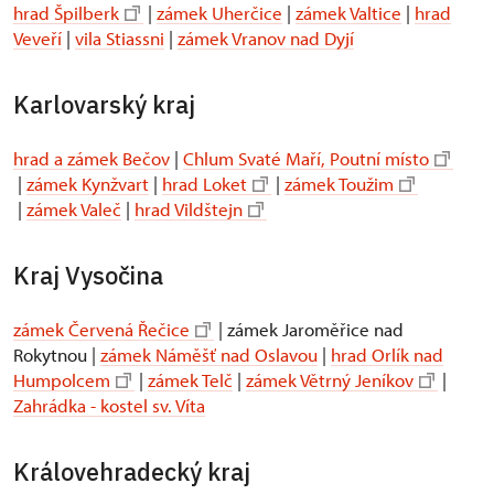
hrad Špilberk
|
zámek Uherčice
|
zámek Valtice
|
hrad
Veveří
|
vila Stiassni
|
zámek Vranov nad Dyjí
Karlovarský kraj
hrad a zámek Bečov
|
Chlum Svaté Maří, Poutní místo
|
zámek Kynžvart
|
hrad Loket
|
zámek Toužim
|
zámek Valeč
|
hrad Vildštejn
Kraj Vysočina
zámek Červená Řečice
| zámek Jaroměřice nad
Rokytnou |
zámek Náměšť nad Oslavou
|
hrad Orlík nad
Humpolcem
|
zámek Telč
|
zámek Větrný Jeníkov
|
Zahrádka - kostel sv. Víta
Královehradecký kraj