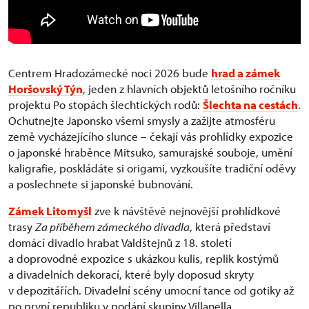
Centrem Hradozámecké noci 2026 bude
hrad a zámek
Horšovský Týn
, jeden z hlavních objektů letošního ročníku
projektu Po stopách šlechtických rodů:
Šlechta na cestách
.
Ochutnejte Japonsko všemi smysly a zažijte atmosféru
země vycházejícího slunce – čekají vás prohlídky expozice
o japonské hraběnce Mitsuko, samurajské souboje, umění
kaligrafie, poskládáte si origami, vyzkoušíte tradiční oděvy
a poslechnete si japonské bubnování.
Zámek Litomyšl
zve k návštěvě nejnovější prohlídkové
trasy
Za příběhem zámeckého divadla
, která představí
domácí divadlo hrabat Valdštejnů z 18. století
a doprovodné expozice s ukázkou kulis, replik kostýmů
a divadelních dekorací, které byly doposud skryty
v depozitářích. Divadelní scény umocní tance od gotiky až
po první republiku v podání skupiny Villanella.