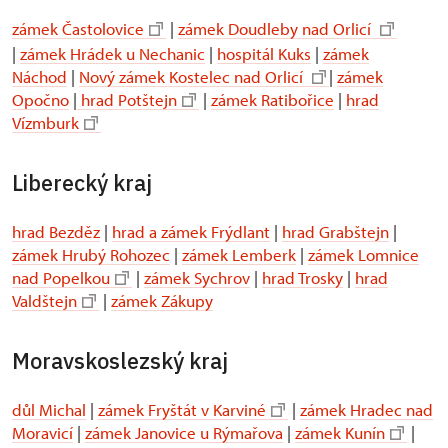
zámek Častolovice
|
zámek Doudleby nad Orlicí
|
zámek Hrádek u Nechanic
|
hospitál Kuks
|
zámek
Náchod
|
Nový zámek Kostelec nad Orlicí
|
zámek
Opočno
|
hrad Potštejn
|
zámek Ratibořice
|
hrad
Vízmburk
Liberecký kraj
hrad Bezděz
|
hrad a zámek Frýdlant
|
hrad Grabštejn
|
zámek Hrubý Rohozec
|
zámek Lemberk
|
zámek Lomnice
nad Popelkou
|
zámek Sychrov
|
hrad Trosky
|
hrad
Valdštejn
|
zámek Zákupy
Moravskoslezský kraj
důl Michal
|
zámek Fryštát v Karviné
|
zámek Hradec nad
Moravicí
|
zámek Janovice u Rýmařova
|
zámek Kunín
|