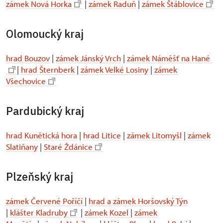
zámek Nová Horka
|
zámek Raduň
|
zámek Štáblovice
Olomoucký kraj
hrad Bouzov
|
zámek Jánský Vrch
|
zámek Náměšť na Hané
|
hrad Šternberk
|
zámek Velké Losiny
|
zámek
Všechovice
Pardubický kraj
hrad Kunětická hora
|
hrad Litice
|
zámek Litomyšl
|
zámek
Slatiňany
|
Staré Ždánice
Plzeňský kraj
zámek Červené Poříčí
|
hrad a zámek Horšovský Týn
|
klášter Kladruby
|
zámek Kozel
|
zámek