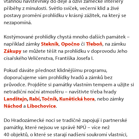
vtáhnou návštěvníky do děje a oživí zámecké interiéry
příběhy z minulosti. Světlo svíček, večerní klid a živé
postavy promění prohlídku v krásný zážitek, na který se
nezapomíná.
Kostýmované prohlídky chystá mnoho dalších památek –
například zámky
Stekník
,
Opočno
či
Třeboň
, na zámku
Zákupy
se můžete těšit na prohlídku v doprovodu Jeho
císařského Veličenstva, Františka Josefa I.
Pokud dáváte přednost klidnějšímu programu,
doporučujeme vám prohlídky hradů a zámků bez
průvodce. Projděte si památky vlastním tempem a užijte si
netradiční noční atmosféru – navštivte třeba hrady
Landštejn
,
Rabí
,
Točník
,
Kunětická hora
, nebo zámky
Náchod
a
Libochovice
.
Do Hradozámecké noci se tradičně zapojují i partnerské
památky, které nejsou ve správě NPÚ – více než
40 objektů, o které se starají nadšení soukromí vlastníci,