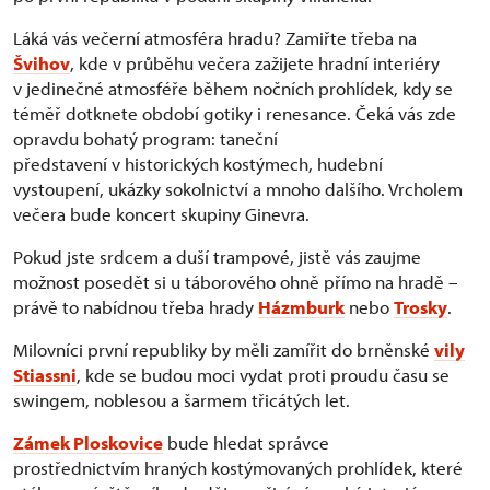
Láká vás večerní atmosféra hradu? Zamiřte třeba na
Švihov
, kde v průběhu večera zažijete hradní interiéry
v jedinečné atmosféře během nočních prohlídek, kdy se
téměř dotknete období gotiky i renesance. Čeká vás zde
opravdu bohatý program: taneční
představení v historických kostýmech, hudební
vystoupení, ukázky sokolnictví a mnoho dalšího. Vrcholem
večera bude koncert skupiny Ginevra.
Pokud jste srdcem a duší trampové, jistě vás zaujme
možnost posedět si u táborového ohně přímo na hradě –
právě to nabídnou třeba hrady
Házmburk
nebo
Trosky
.
Milovníci první republiky by měli zamířit do brněnské
vily
Stiassni
, kde se budou moci vydat proti proudu času se
swingem, noblesou a šarmem třicátých let.
Zámek Ploskovice
bude hledat správce
prostřednictvím hraných kostýmovaných prohlídek, které