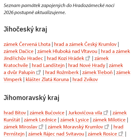
Seznam památek zapojených do Hradozámecké noci
2026 postupně aktualizujeme.
Jihočeský kraj
zámek Červená Lhota
|
hrad a zámek Český Krumlov
|
zámek Dačice
|
zámek Hluboká nad Vltavou
|
hrad a zámek
Jindřichův Hradec
|
hrad Kozí Hrádek
|
zámek
Kratochvíle
|
hrad Landštejn
|
hrad Nové Hrady
|
zámek
a dvůr Palupín
|
hrad Rožmberk
|
zámek Třeboň
|
zámek
Vimperk
|
klášter Zlatá Koruna
|
hrad Zvíkov
Jihomoravský kraj
hrad Bítov
|
zámek Bučovice
|
Jurkovičova vila
|
zámek
Kunštát
|
zámek Lednice
|
zámek Lysice
|
zámek Milotice
|
zámek Miroslav
|
zámek Moravský Krumlov
|
hrad
Pernštejn
|
zámek Rájec nad Svitavou
|
zámek Rosice
|