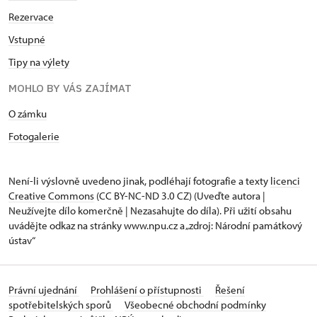
Rezervace
Vstupné
Tipy na výlety
MOHLO BY VÁS ZAJÍMAT
O zámku
Fotogalerie
Není-li výslovně uvedeno jinak, podléhají fotografie a texty
licenci
Creative Commons
(CC BY-NC-ND 3.0 CZ) (Uveďte autora |
Neužívejte dílo komerčně | Nezasahujte do díla). Při užití obsahu
uvádějte odkaz na stránky www.npu.cz a „zdroj: Národní památkový
ústav“
Právní ujednání
Prohlášení o přístupnosti
Řešení
spotřebitelských sporů
Všeobecné obchodní podmínky