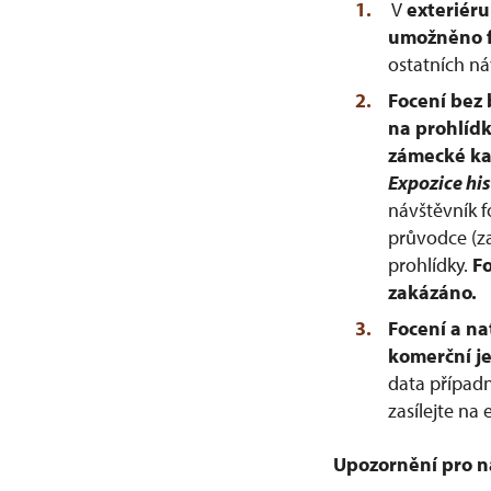
V
exteriér
umožněno fo
ostatních n
Focení bez 
na prohlídk
zámecké ka
Expozice his
návštěvník f
průvodce (za
prohlídky.
F
zakázáno.
Focení a na
komerční j
data případn
zasílejte na
Upozornění pro n