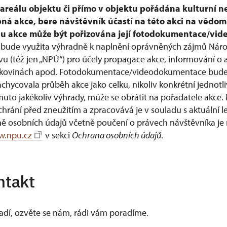
v areálu objektu či přímo v objektu pořádána kulturní n
pná akce, bere návštěvník účastí na této akci na vědom
ěhu akce může být pořizována její fotodokumentace/vi
bude využita výhradně k naplnění oprávněných zájmů Nár
 (též jen „NPÚ“) pro účely propagace akce, informování o 
, tiskovinách apod. Fotodokumentace/videodokumentace bud
achycovala průběh akce jako celku, nikoliv konkrétní jednot
muto jakékoliv výhrady, může se obrátit na pořadatele akce.
hrání před zneužitím a zpracovává je v souladu s aktuální le
ně osobních údajů včetně poučení o právech návštěvníka j
.npu.cz
v sekci
Ochrana osobních údajů
.
ntakt
vadí, ozvěte se nám, rádi vám poradíme.