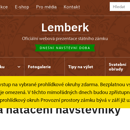
kce
E-shop
Pro média
Kontakt
Lemberk
oficiální webová prezentace státního zámku
DNEŠNÍ NÁVŠTĚVNÍ DOBA
Svatební
ku
Fotogalerie
Tipy na výlet
obřady
e vstup na vybrané prohlídkové okruhy zdarma. Bezplatnou v
ocení a natáčení
dek je omezená. V těchto mimořádných dnech budou zpřístup
y prohlídkový okruh Provozní prostory zámku bývá v září již 
a natáčení návštěvníky