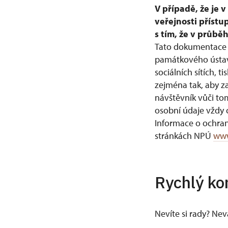
V případě, že je 
veřejnosti přístu
s tím, že v průb
Tato dokumentace 
památkového ústavu
sociálních sítích
zejména tak, aby z
návštěvník vůči to
osobní údaje vždy c
Informace o ochra
stránkách NPÚ
www
Rychlý ko
Nevíte si rady? Ne