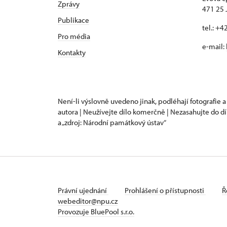
Zprávy
471 25 
Publikace
tel.: +
Pro média
e-mail:
Kontakty
Není-li výslovně uvedeno jinak, podléhají fotografie a
autora | Neužívejte dílo komerčně | Nezasahujte do dí
a „zdroj: Národní památkový ústav“
Právní ujednání
Prohlášení o přístupnosti
Ř
webeditor@npu.cz
Provozuje BluePool s.r.o.