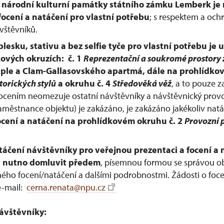
u národní kulturní památky státního zámku Lemberk j
cení a natáčení pro vlastní potřebu
; s respektem a oc
ávštěvníků.
blesku, stativu a bez selfie tyče pro vlastní potřebu j
ových okruzích: č. 1
Reprezentační a soukromé prostory
ple a Clam-Gallasovského apartmá, dále na prohlídkov
torických stylů
a okruhu č. 4
Středověká věž
, a to pouze 
ocením neomezuje ostatní návštěvníky a návštěvnický provoz
městnance objektu) je zakázáno, je zakázáno jakékoliv nat
ocení a natáčení na prohlídkovém okruhu č. 2
Provozní 
táčení návštěvníky pro veřejnou prezentaci a focení a 
e nutno domluvit předem
, písemnou formou se správou ob
ého focení/natáčení a dalšími podrobnostmi. Žádosti o foc
 e-mail:
cerna.renata@npu.cz
ávštěvníky: