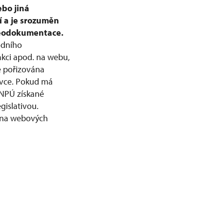
ebo jiná
í a je srozuměn
deodokumentace.
odního
akci apod. na webu,
e pořizována
livce. Pokud má
 NPÚ získané
gislativou.
e na webových