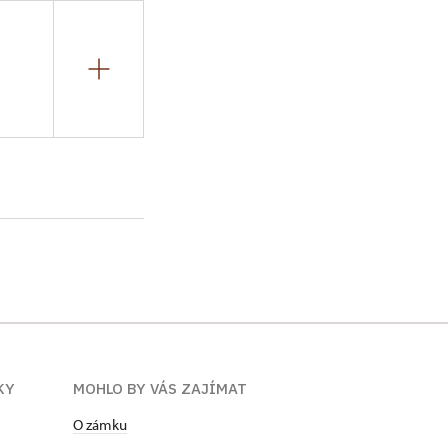
 Kastelánkou
 jako průvodkyně.
bní rekonstrukci
 Publikuje v
. Je členkou
ého spolku
KY
MOHLO BY VÁS ZAJÍMAT
O zámku