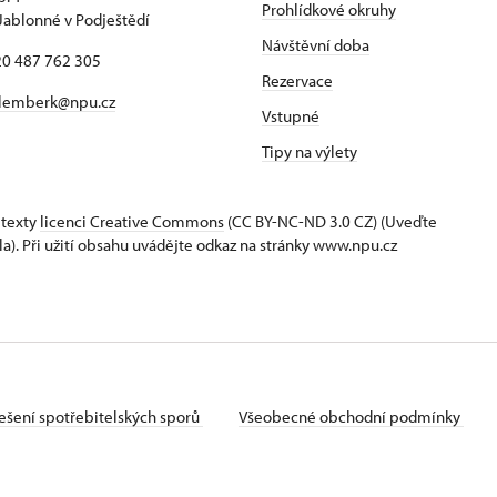
Prohlídkové okruhy
Jablonné v Podještědí
Návštěvní doba
420 487 762 305
Rezervace
lemberk@npu.cz
Vstupné
Tipy na výlety
 texty
licenci Creative Commons
(CC BY-NC-ND 3.0 CZ) (Uveďte
la). Při užití obsahu uvádějte odkaz na stránky www.npu.cz
ešení spotřebitelských sporů
Všeobecné obchodní podmínky