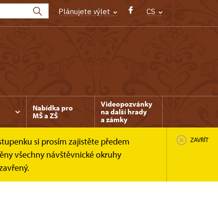
Plánujete výlet
CS
Videopozvánky
Nabídka pro
na další hrady
MŠ a ZŠ
a zámky
stupenku si prosím zajistěte předem
ZAVŘÍT
něny všechny návštěvnické okruhy
uzavřený.