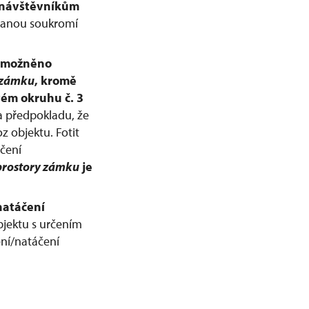
e návštěvníkům
hranou soukromí
e umožněno
 zámku
, kromě
ém okruhu č. 3
za předpokladu, že
 objektu. Fotit
áčení
prostory zámku
je
natáčení
jektu s určením
ení/natáčení