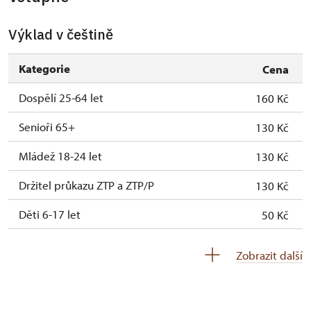
Výklad v češtině
Kategorie
Cena
Dospělí 25-64 let
160 Kč
Senioři 65+
130 Kč
Mládež 18-24 let
130 Kč
Držitel průkazu ZTP a ZTP/P
130 Kč
Děti 6-17 let
50 Kč
Děti 0-5 let
zdarma
Zobrazit další
Průvodce držitele průkazu ZTP/P
zdarma
Pedagogický dozor (pro školní skupiny 1
zdarma