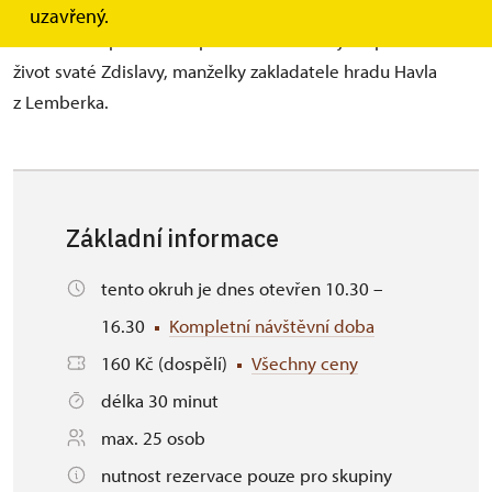
malou zbrojnici a Zdislavinu světničku, která vznikla
uzavřený.
v 17. století při barokní přestavbě zámku jako památka na
život svaté Zdislavy, manželky zakladatele hradu Havla
z Lemberka.
Základní informace
tento okruh je dnes otevřen 10.30 –
16.30
Kompletní návštěvní doba
160 Kč (dospělí)
Všechny ceny
délka 30 minut
max. 25 osob
nutnost rezervace pouze pro skupiny