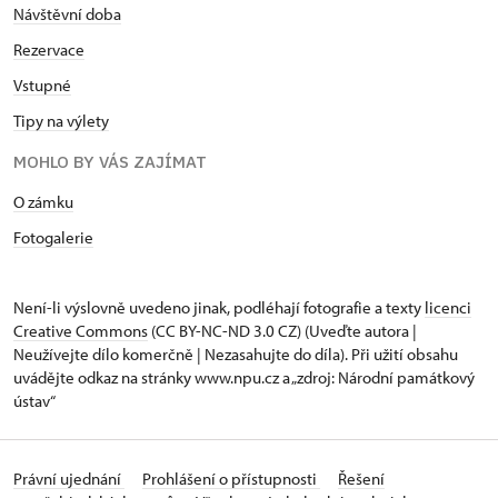
Návštěvní doba
Rezervace
Vstupné
Tipy na výlety
MOHLO BY VÁS ZAJÍMAT
O zámku
Fotogalerie
Není-li výslovně uvedeno jinak, podléhají fotografie a texty
licenci
Creative Commons
(CC BY-NC-ND 3.0 CZ) (Uveďte autora |
Neužívejte dílo komerčně | Nezasahujte do díla). Při užití obsahu
uvádějte odkaz na stránky www.npu.cz a „zdroj: Národní památkový
ústav“
Právní ujednání
Prohlášení o přístupnosti
Řešení